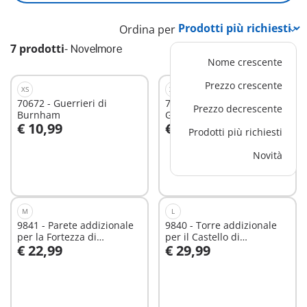
Ordina per
7 prodotti
-
Novelmore
Nome crescente
Prezzo crescente
XS
XS
70672 - Guerrieri di
71297 - Novelmore -
Prezzo decrescente
Burnham
Giostra Medioevale
€ 10,99
€ 12,99
Prodotti più richiesti
Aggiungi al carrello
Aggiungi al carrello
Novità
M
L
9841 - Parete addizionale
9840 - Torre addizionale
per la Fortezza di
per il Castello di
€ 22,99
€ 29,99
Burnham
Novelmore
Aggiungi al carrello
Aggiungi al carrello