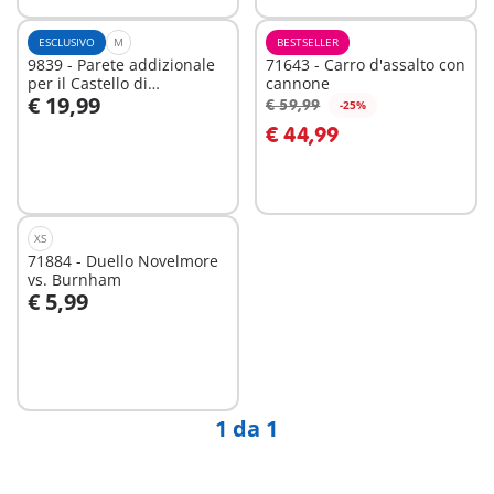
ESCLUSIVO
M
BESTSELLER
9839 - Parete addizionale
71643 - Carro d'assalto con
per il Castello di
cannone
€ 19,99
Novelmore
€ 59,99
-25%
Aggiungi al carrello
Aggiungi al carrello
€ 44,99
XS
71884 - Duello Novelmore
vs. Burnham
€ 5,99
Aggiungi al carrello
1 da 1