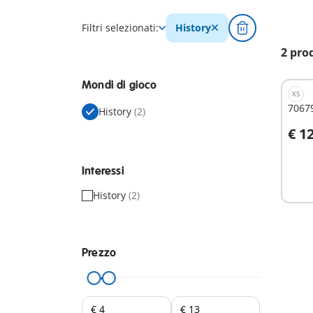
Filtri selezionati:
History
2 pro
Mondi di gioco
XS
7067
History
(2)
€ 1
A
Interessi
History
(2)
Prezzo