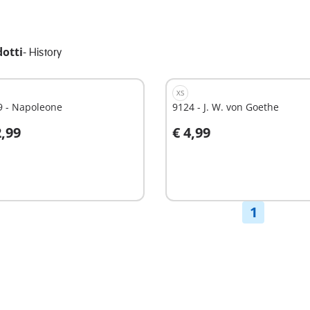
dotti
-
History
XS
9 - Napoleone
9124 - J. W. von Goethe
2,99
€ 4,99
ggiungi al carrello
Aggiungi al carrello
1