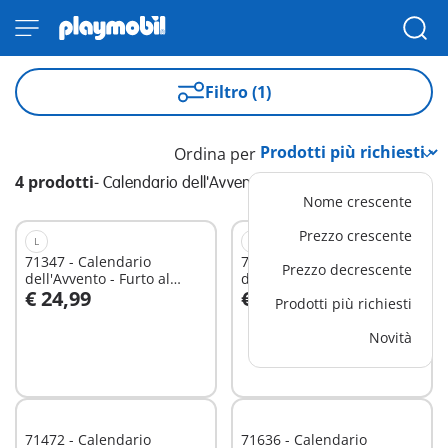
Filtro (1)
Ordina per
4 prodotti
-
Calendario dell'Avvento
Nome crescente
Prezzo crescente
L
L
71347 - Calendario
71348 - Calendario
Prezzo decrescente
dell'Avvento - Furto al
dell'Avvento - Natale sotto
€ 24,99
€ 24,99
museo
l'arcobaleno
Prodotti più richiesti
Aggiungi al carrello
Novità
Non
disponibile
71472 - Calendario
71636 - Calendario