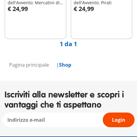
dell'Avvento: Mercatini di
dell'Avvento: Pirati
€ 24,99
€ 24,99
Natale
Aggiungi al carrello
Aggiungi al carrello
1 da 1
Pagina principale
Shop
Iscriviti alla newsletter e scopri i
vantaggi che ti aspettano
Login