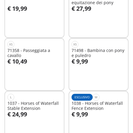
equitazione dei pony
€ 19,99
€ 27,99
Aggiungi al carrello
Aggiungi al carrello
XS
XS
71358 - Passeggiata a
71498 - Bambina con pony
cavallo
e puledro
€ 10,49
€ 9,99
Aggiungi al carrello
Aggiungi al carrello
L
ESCLUSIVO
M
1037 - Horses of Waterfall
1038 - Horses of Waterfall
Stable Extension
Fence Extension
€ 24,99
€ 9,99
Aggiungi al carrello
Aggiungi al carrello