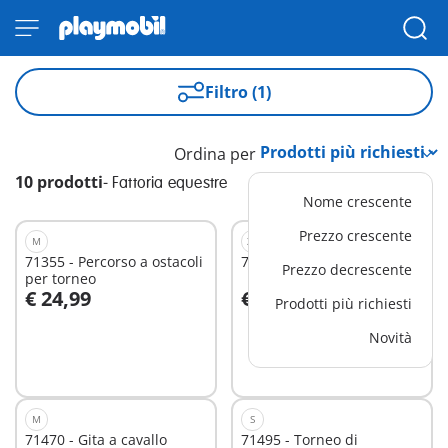
Filtro (1)
Ordina per
10 prodotti
-
Fattoria equestre
Nome crescente
Prezzo crescente
M
XS
71355 - Percorso a ostacoli
71496 - Carrozza con pony
Prezzo decrescente
per torneo
€ 24,99
€ 14,99
Prodotti più richiesti
Aggiungi al carrello
Aggiungi al carrello
Novità
M
S
71470 - Gita a cavallo
71495 - Torneo di