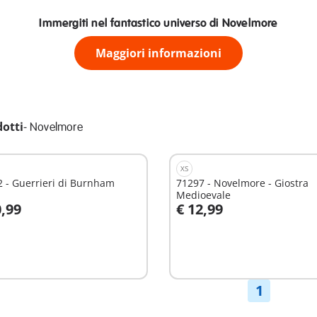
Immergiti nel fantastico universo di Novelmore
Maggiori informazioni
dotti
-
Novelmore
XS
 - Guerrieri di Burnham
71297 - Novelmore - Giostra
Medioevale
0,99
€ 12,99
ggiungi al carrello
Aggiungi al carrello
1