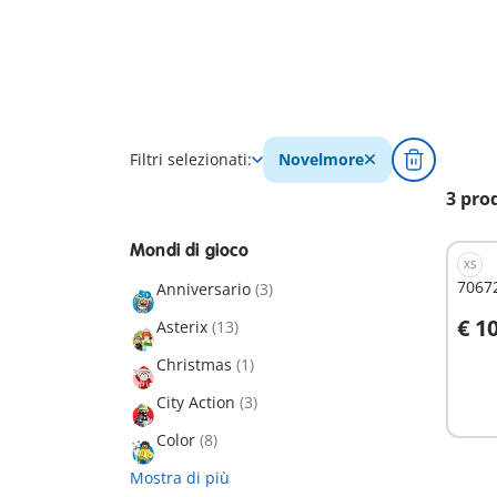
Filtri selezionati:
Novelmore
3 pro
Mondi di gioco
XS
70672
Anniversario
(3)
€ 1
Asterix
(13)
A
Christmas
(1)
City Action
(3)
Color
(8)
Mostra di più