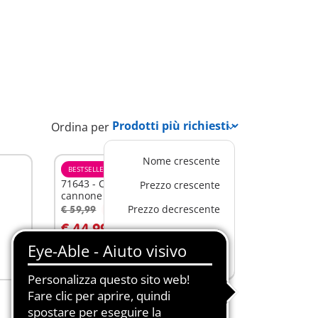
Ordina per
Nome crescente
BESTSELLER
71643 - Carro d'assalto con
Prezzo crescente
cannone
Prezzo decrescente
€ 59,99
-25%
Aggiungi al carrello
€ 44,99
Prodotti più richiesti
Novità