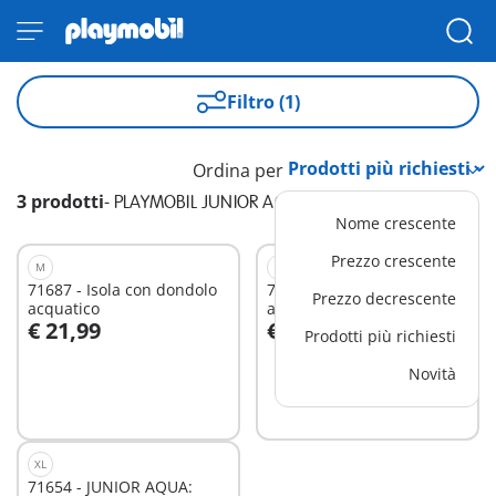
Filtro (1)
Ordina per
3 prodotti
-
PLAYMOBIL JUNIOR AQUA
Nome crescente
Prezzo crescente
M
M
71687 - Isola con dondolo
71689 - Scivolo d'acqua e
Prezzo decrescente
acquatico
animali marini
€ 21,99
€ 16,99
Prodotti più richiesti
Aggiungi al carrello
Aggiungi al carrello
Novità
XL
71654 - JUNIOR AQUA: