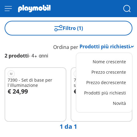
Filtro (1)
Ordina per
2 prodotti
-
4+ anni
Nome crescente
Prezzo crescente
M
L
7390 - Set di base per
71013 - Wiltopia - Casa
Prezzo decrescente
l`illuminazione
sull'albero della foresta
€ 24,99
€ 89,99
Amazzonica
Prodotti più richiesti
Aggiungi al carrello
Aggiungi al carrello
Novità
1 da 1