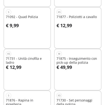
S
XS
71092 - Quad Polizia
71877 - Poliziotti a cavallo
€ 9,99
€ 12,99
Aggiungi al carrello
Aggiungi al carrello
XS
M
71731 - Unità cinofila e
71875 - Inseguimento con
ladro
pick-up della polizia
€ 12,99
€ 49,99
Aggiungi al carrello
Aggiungi al carrello
S
XS
71876 - Rapina in
71730 - Set personaggi
gioielleria
della polizia