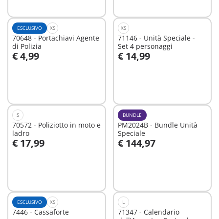
ESCLUSIVO
XS
XS
70648 - Portachiavi Agente
71146 - Unità Speciale -
di Polizia
Set 4 personaggi
€ 4,99
€ 14,99
Aggiungi al carrello
Aggiungi al carrello
S
BUNDLE
70572 - Poliziotto in moto e
PM2024B - Bundle Unità
ladro
Speciale
€ 17,99
€ 144,97
Aggiungi al carrello
Aggiungi al carrello
ESCLUSIVO
XS
L
7446 - Cassaforte
71347 - Calendario