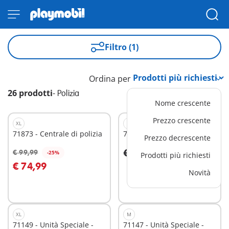
Filtro (1)
Ordina per
26 prodotti
-
Polizia
Nome crescente
Prezzo crescente
XL
M
71873 - Centrale di polizia
71729 - Auto della polizia
Prezzo decrescente
€ 39,99
€ 99,99
-25%
Prodotti più richiesti
Aggiungi al carrello
Aggiungi al carrello
€ 74,99
Novità
XL
M
71149 - Unità Speciale -
71147 - Unità Speciale -