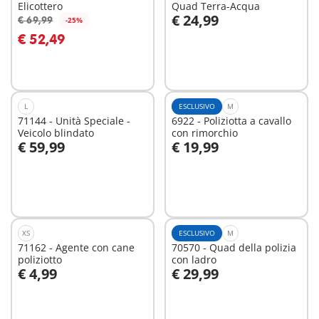
Elicottero
Quad Terra-Acqua
€ 24,99
€ 69,99
-25%
Aggiungi al carrello
Aggiungi al carrello
€ 52,49
L
ESCLUSIVO
M
71144 - Unità Speciale -
6922 - Poliziotta a cavallo
Veicolo blindato
con rimorchio
€ 59,99
€ 19,99
Aggiungi al carrello
Aggiungi al carrello
XS
ESCLUSIVO
M
71162 - Agente con cane
70570 - Quad della polizia
poliziotto
con ladro
€ 4,99
€ 29,99
Aggiungi al carrello
Aggiungi al carrello