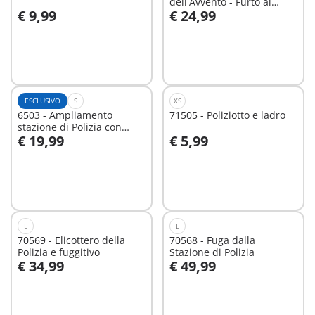
dell'Avvento - Furto al
€ 9,99
€ 24,99
museo
Aggiungi al carrello
Aggiungi al carrello
ESCLUSIVO
S
XS
6503 - Ampliamento
71505 - Poliziotto e ladro
stazione di Polizia con
€ 19,99
€ 5,99
sistemi d'allarme
Aggiungi al carrello
Aggiungi al carrello
L
L
70569 - Elicottero della
70568 - Fuga dalla
Polizia e fuggitivo
Stazione di Polizia
€ 34,99
€ 49,99
Aggiungi al carrello
Aggiungi al carrello