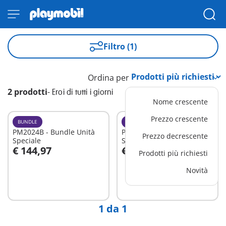
Filtro (1)
Ordina per
2 prodotti
-
Eroi di tutti i giorni
Nome crescente
Prezzo crescente
BUNDLE
BUNDLE
PM2024B - Bundle Unità
PM2305C - Bundle Primo
Prezzo decrescente
Speciale
Soccorso
€ 144,97
€ 127,97
Prodotti più richiesti
Aggiungi al carrello
Aggiungi al carrello
Novità
1 da 1