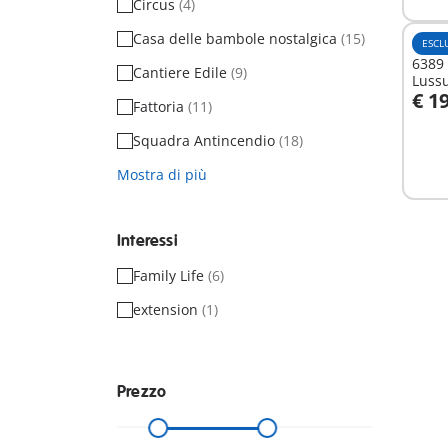
Circus
(4)
Casa delle bambole nostalgica
(15)
ESCL
6389 
Cantiere Edile
(9)
Lussu
€ 1
Fattoria
(11)
A
Squadra Antincendio
(18)
Mostra di più
Interessi
Family Life
(6)
extension
(1)
Prezzo