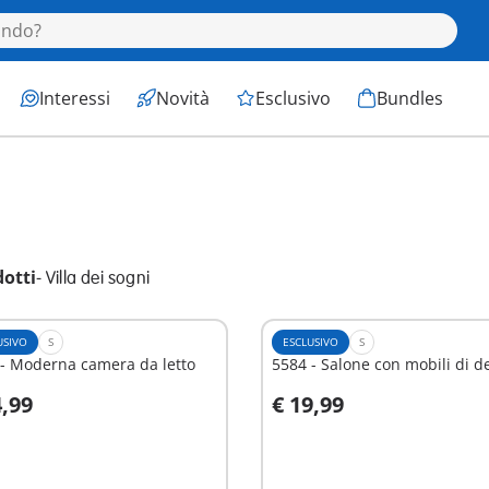
Interessi
Novità
Esclusivo
Bundles
dotti
-
Villa dei sogni
USIVO
S
ESCLUSIVO
S
- Moderna camera da letto
5584 - Salone con mobili di d
4,99
€ 19,99
ggiungi al carrello
Aggiungi al carrello