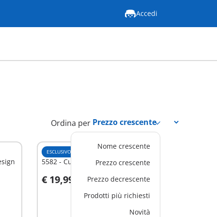
Accedi
Ordina per
Nome crescente
ESCLUSIVO
M
esign
5582 - Cucina con isola attrezzata
Prezzo crescente
€ 19,99
Prezzo decrescente
Aggiungi al carrello
Prodotti più richiesti
Novità