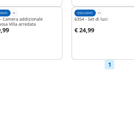
USIVO
M
ESCLUSIVO
XS
- Camera addizionale
6354 - Set di luci
osa Villa arredata
9,99
€ 24,99
ggiungi al carrello
Aggiungi al carrello
1