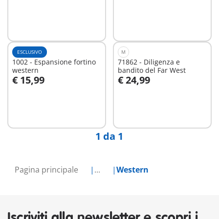
ESCLUSIVO
M
1002 - Espansione fortino
71862 - Diligenza e
western
bandito del Far West
€ 15,99
€ 24,99
Aggiungi al carrello
Aggiungi al carrello
1 da 1
Pagina principale
...
Western
Iscriviti alla newsletter e scopri i