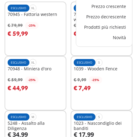
Prezzo crescente
ESCLUSIVO
XL
ESCLUSIVO
XL
70945 - Fattoria western
70947 - Grande negozio
Prezzo decrescente
western
€ 79,99
€ 69,99
-25%
-25%
Prodotti più richiesti
Aggiungi al carrello
Aggiungi al carrello
€ 59,99
€ 52,49
Novità
ESCLUSIVO
XL
ESCLUSIVO
S
70948 - Miniera d'oro
1039 - Wooden Fence
€ 59,99
€ 9,99
-25%
-25%
Aggiungi al carrello
Aggiungi al carrello
€ 44,99
€ 7,49
ESCLUSIVO
M
ESCLUSIVO
S
5248 - Assalto alla
1023 - Nascondiglio dei
Diligenza
banditi
€ 34,99
€ 17,99