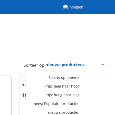
Inloggen
Sorteer op
Naam: oplopende
S
71367 - Bruidspaar met camera
Prijs: laag naar hoog
19,99 €
Prijs: hoog naar laag
meest Populaire producten
Niet
nieuwe producten
beschikbaar