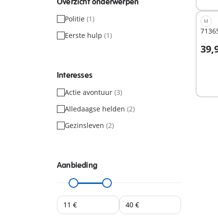
Overzicht onderwerpen
Politie
(1)
M
71365
Eerste hulp
(1)
39,
Niet
Interesses
besc
Actie avontuur
(3)
Alledaagse helden
(2)
Gezinsleven
(2)
Aanbieding