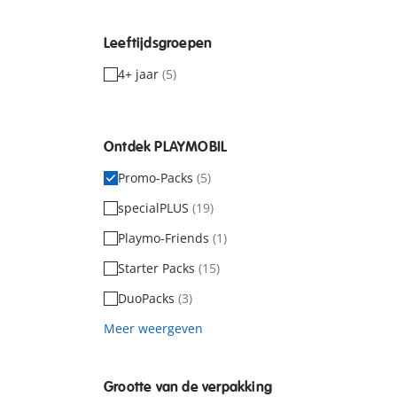
Leeftijdsgroepen
4+ jaar
(5)
Ontdek PLAYMOBIL
Promo-Packs
(5)
specialPLUS
(19)
Playmo-Friends
(1)
Starter Packs
(15)
DuoPacks
(3)
Meer weergeven
Grootte van de verpakking