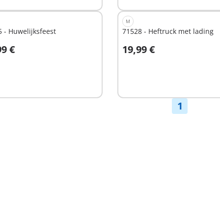
M
 - Huwelijksfeest
71528 - Heftruck met lading
99 €
19,99 €
In winkelwagen
hikbaar
1