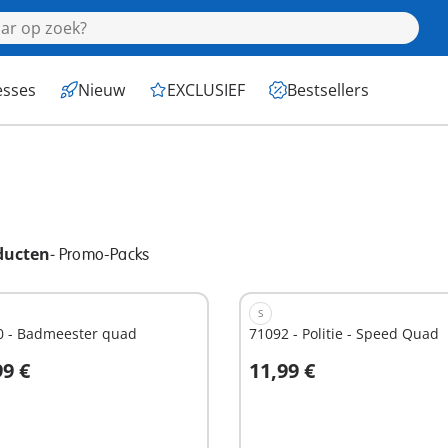
esses
Nieuw
EXCLUSIEF
Bestsellers
ducten
-
Promo-Packs
S
0 - Badmeester quad
71092 - Politie - Speed Quad
99 €
11,99 €
n winkelwagen
In winkelwagen