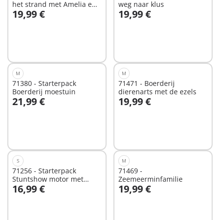
het strand met Amelia en
weg naar klus
19,99 €
19,99 €
Ben
In winkelwagen
In winkelwagen
M
M
71380 - Starterpack
71471 - Boerderij
Boerderij moestuin
dierenarts met de ezels
21,99 €
19,99 €
In winkelwagen
In winkelwagen
S
M
71256 - Starterpack
71469 -
Stuntshow motor met
Zeemeerminfamilie
16,99 €
19,99 €
vuurmuur
Niet
Niet