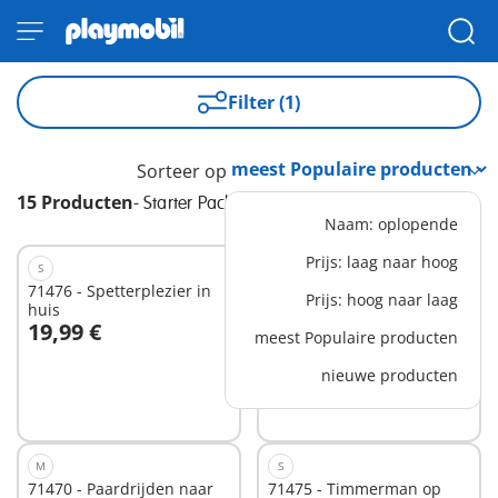
Filter (1)
Sorteer op
15 Producten
-
Starter Packs
Naam: oplopende
Prijs: laag naar hoog
S
S
71476 - Spetterplezier in
71257 - Starterpack
Prijs: hoog naar laag
huis
Rescue met segway
19,99 €
16,99 €
meest Populaire producten
In winkelwagen
In winkelwagen
nieuwe producten
M
S
71470 - Paardrijden naar
71475 - Timmerman op