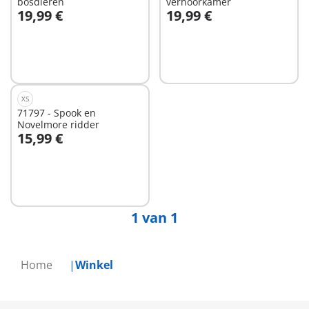
bosdieren
verhoorkamer
19,99 €
19,99 €
In winkelwagen
Niet
beschikbaar
XS
71797 - Spook en
Novelmore ridder
15,99 €
Niet
beschikbaar
1 van 1
Home
Winkel