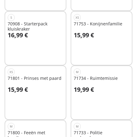
beschikbaar
beschikbaar
S
XS
70908 - Starterpack
71753 - Konijnenfamilie
kluiskraker
16,99 €
15,99 €
In winkelwagen
Niet
beschikbaar
XS
M
71801 - Prinses met paard
71734 - Ruimtemissie
15,99 €
19,99 €
In winkelwagen
In winkelwagen
M
M
71800 - Feeën met
71733 - Politie