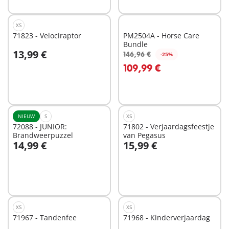
XS
71823 - Velociraptor
PM2504A - Horse Care
Bundle
13,99 €
146,96 €
-25%
In winkelwagen
In winkelwagen
109,99 €
NIEUW
S
XS
72088 - JUNIOR:
71802 - Verjaardagsfeestje
Brandweerpuzzel
van Pegasus
14,99 €
15,99 €
In winkelwagen
In winkelwagen
XS
XS
71967 - Tandenfee
71968 - Kinderverjaardag