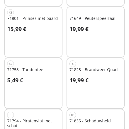
XS
71801 - Prinses met paard
71649 - Peuterspeelzaal
15,99 €
19,99 €
In winkelwagen
In winkelwagen
XS
S
71758 - Tandenfee
71825 - Brandweer Quad
5,49 €
19,99 €
In winkelwagen
In winkelwagen
S
XS
71794 - Piratenvlot met
71835 - Schaduwheld
schat