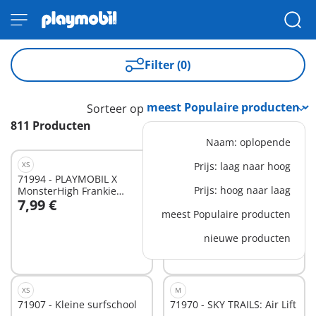
Filter (0)
Sorteer op
811 Producten
Naam: oplopende
XS
XS
Prijs: laag naar hoog
71994 - PLAYMOBIL X
71995 - PLAYMOBIL X
Prijs: hoog naar laag
MonsterHigh Frankie
MonsterHigh Draculaura™
7,99 €
7,99 €
Stein™
In winkelwagen
In winkelwagen
meest Populaire producten
nieuwe producten
XS
M
71907 - Kleine surfschool
71970 - SKY TRAILS: Air Lift