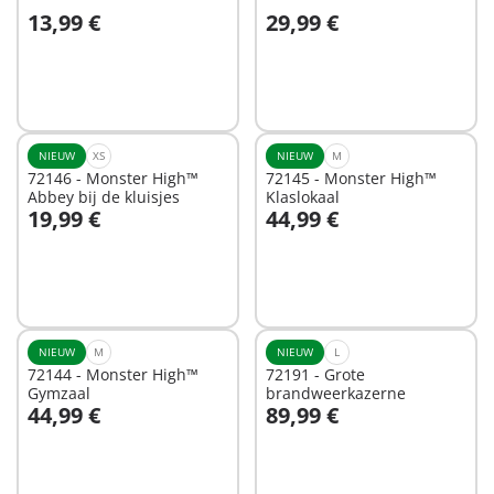
13,99 €
29,99 €
In winkelwagen
In winkelwagen
NIEUW
XS
NIEUW
M
72146 - Monster High™
72145 - Monster High™
Abbey bij de kluisjes
Klaslokaal
19,99 €
44,99 €
In winkelwagen
In winkelwagen
NIEUW
M
NIEUW
L
72144 - Monster High™
72191 - Grote
Gymzaal
brandweerkazerne
44,99 €
89,99 €
In winkelwagen
In winkelwagen