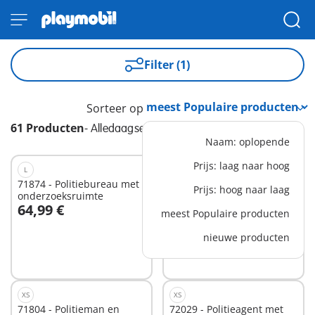
Filter (1)
Sorteer op
61 Producten
-
Alledaagse helden
Naam: oplopende
Prijs: laag naar hoog
L
XS
71874 - Politiebureau met
71885 - Brandweer
Prijs: hoog naar laag
onderzoeksruimte
64,99 €
6,99 €
meest Populaire producten
In winkelwagen
In winkelwagen
nieuwe producten
XS
XS
71804 - Politieman en
72029 - Politieagent met