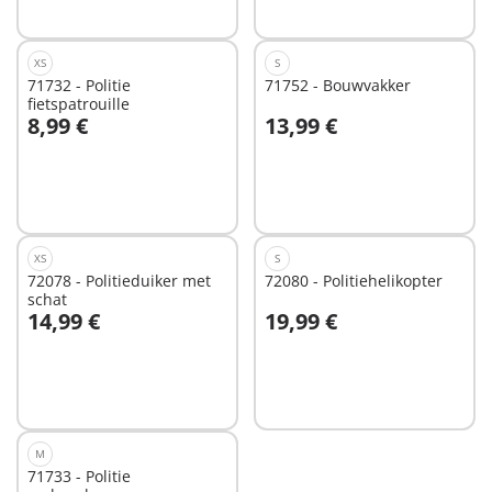
XS
S
71732 - Politie
71752 - Bouwvakker
fietspatrouille
8,99 €
13,99 €
In winkelwagen
In winkelwagen
XS
S
72078 - Politieduiker met
72080 - Politiehelikopter
schat
14,99 €
19,99 €
In winkelwagen
Niet
beschikbaar
M
71733 - Politie