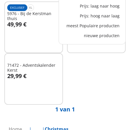
Prijs: laag naar hoog
EXCLUSIEF
XL
EXCLUSIEF
XL
5976 - Bij de Kerstman
6629 - PLAYMOBIL XXL
Prijs: hoog naar laag
thuis
Kerstman
49,99 €
59,99 €
-25%
meest Populaire producten
In winkelwagen
44,99 €
nieuwe producten
Niet
beschikbaar
71472 - Adventskalender
Kerst
29,99 €
In winkelwagen
1 van 1
Home
...
Christmas