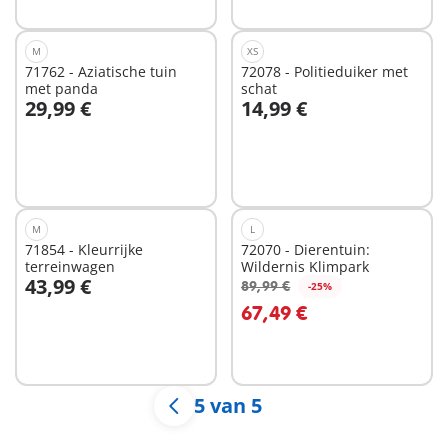
M
XS
71762 - Aziatische tuin
72078 - Politieduiker met
met panda
schat
29,99 €
14,99 €
In winkelwagen
In winkelwagen
M
L
71854 - Kleurrijke
72070 - Dierentuin:
terreinwagen
Wildernis Klimpark
43,99 €
89,99 €
-25%
In winkelwagen
67,49 €
Niet
beschikbaar
5 van 5