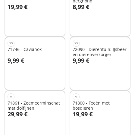
berghond
19,99 €
8,99 €
In winkelwagen
In winkelwagen
XS
XS
71746 - Caviahok
72090 - Dierentuin: IJsbeer
en dierenverzorger
9,99 €
9,99 €
In winkelwagen
In winkelwagen
M
M
71861 - Zeemeerminschat
71800 - Feeën met
met dolfijnen
bosdieren
29,99 €
19,99 €
In winkelwagen
In winkelwagen