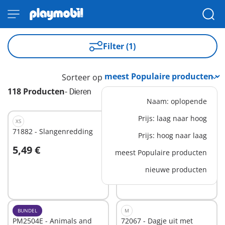
Filter (1)
Sorteer op
118 Producten
-
Dieren
Naam: oplopende
Prijs: laag naar hoog
XS
XS
71882 - Slangenredding
71731 - Politiehond met
Prijs: hoog naar laag
boef
5,49 €
13,99 €
meest Populaire producten
In winkelwagen
In winkelwagen
nieuwe producten
BUNDEL
M
PM2504E - Animals and
72067 - Dagje uit met