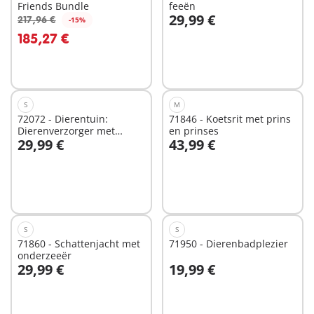
Friends Bundle
feeën
29,99 €
217,96 €
-15%
In winkelwagen
In winkelwagen
185,27 €
S
M
72072 - Dierentuin:
71846 - Koetsrit met prins
Dierenverzorger met
en prinses
29,99 €
43,99 €
voertuig
In winkelwagen
In winkelwagen
S
S
71860 - Schattenjacht met
71950 - Dierenbadplezier
onderzeeër
29,99 €
19,99 €
In winkelwagen
In winkelwagen