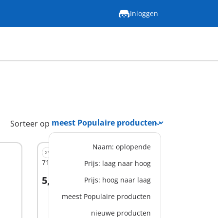
Inloggen
Sorteer op
Naam: oplopende
XS
71479 - Banketbakker
Prijs: laag naar hoog
5,49 €
Prijs: hoog naar laag
In winkelwagen
meest Populaire producten
nieuwe producten