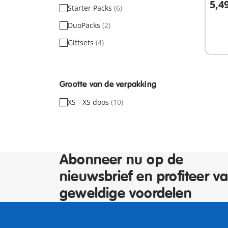
5,4
Starter Packs
(6)
DuoPacks
(2)
Niet
besc
Giftsets
(4)
Grootte van de verpakking
XS - XS doos
(10)
Abonneer nu op de
nieuwsbrief en profiteer v
geweldige voordelen