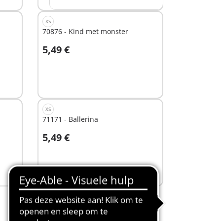
XS
70876 - Kind met monster
5,49 €
Niet
beschikbaar
XS
71171 - Ballerina
5,49 €
Niet
beschikbaar