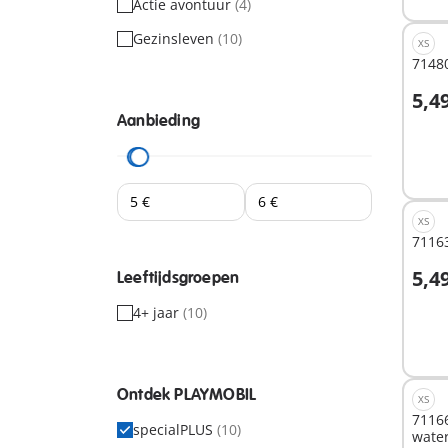
Actie avontuur
(4)
Gezinsleven
(10)
XS
71480
5,4
I
Aanbieding
XS
71163
5,4
Leeftijdsgroepen
4+ jaar
(10)
Niet
besc
Ontdek PLAYMOBIL
XS
7116
specialPLUS
(10)
wate