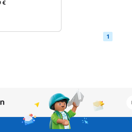
9 €
hikbaar
1
an