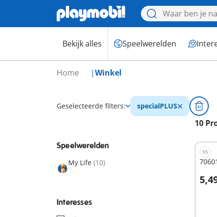
Bekijk alles
Speelwerelden
Inter
Home
Winkel
Geselecteerde filters:
specialPLUS
10 Pr
Speelwerelden
XS
70601
My Life
(10)
5,4
I
Interesses