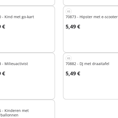
XS
 - Kind met go-kart
70873 - Hipster met e-scooter
9 €
5,49 €
n winkelwagen
Niet
beschikbaar
XS
 - Milieuactivist
70882 - DJ met draaitafel
9 €
5,49 €
Niet
hikbaar
beschikbaar
6 - Kinderen met
rballonnen