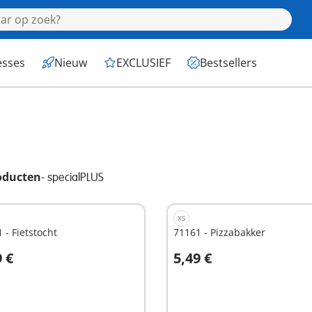
esses
Nieuw
EXCLUSIEF
Bestsellers
oducten
-
specialPLUS
XS
 - Fietstocht
71161 - Pizzabakker
9 €
5,49 €
n winkelwagen
In winkelwagen