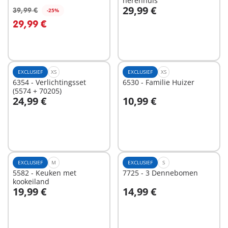
herenhuis
29,99 €
39,99 €
-25%
In winkelwagen
In winkelwagen
29,99 €
EXCLUSIEF
XS
EXCLUSIEF
XS
6354 - Verlichtingsset
6530 - Familie Huizer
(5574 + 70205)
24,99 €
10,99 €
In winkelwagen
In winkelwagen
EXCLUSIEF
M
EXCLUSIEF
S
5582 - Keuken met
7725 - 3 Dennebomen
kookeiland
19,99 €
14,99 €
In winkelwagen
In winkelwagen