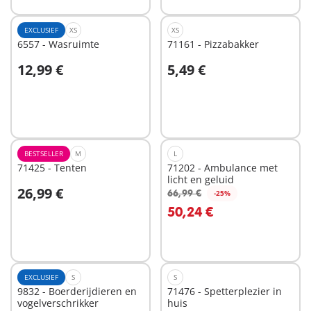
EXCLUSIEF
XS
XS
6557 - Wasruimte
71161 - Pizzabakker
12,99 €
5,49 €
In winkelwagen
In winkelwagen
BESTSELLER
M
L
71425 - Tenten
71202 - Ambulance met
licht en geluid
26,99 €
66,99 €
-25%
In winkelwagen
In winkelwagen
50,24 €
EXCLUSIEF
S
S
9832 - Boerderijdieren en
71476 - Spetterplezier in
vogelverschrikker
huis