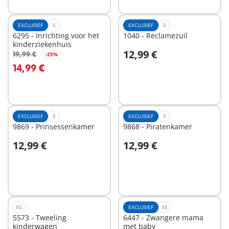
EXCLUSIEF
S
EXCLUSIEF
S
6295 - Inrichting voor het
1040 - Reclamezuil
kinderziekenhuis
12,99 €
19,99 €
-25%
In winkelwagen
In winkelwagen
14,99 €
EXCLUSIEF
S
EXCLUSIEF
S
9869 - Prinsessenkamer
9868 - Piratenkamer
12,99 €
12,99 €
In winkelwagen
In winkelwagen
XS
EXCLUSIEF
XS
5573 - Tweeling
6447 - Zwangere mama
kinderwagen
met baby