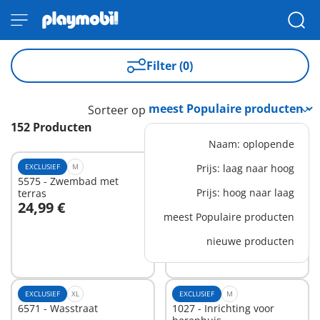
Filter (0)
Sorteer op
152 Producten
Naam: oplopende
EXCLUSIEF
M
EXCLUSIEF
Prijs: laag naar hoog
XL
5575 - Zwembad met
6629 - PLAYMOBIL XXL
Prijs: hoog naar laag
terras
Kerstman
24,99 €
59,99 €
-25%
In winkelwagen
In winkelwagen
meest Populaire producten
44,99 €
nieuwe producten
EXCLUSIEF
XL
EXCLUSIEF
M
6571 - Wasstraat
1027 - Inrichting voor