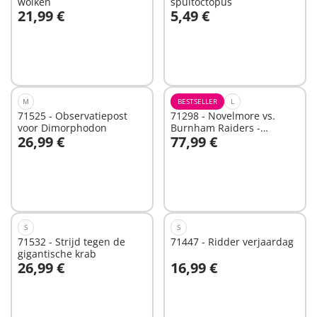
wolken
spuitoctopus
21,99 €
5,49 €
In winkelwagen
In winkelwagen
M
BESTSELLER
L
71525 - Observatiepost
71298 - Novelmore vs.
voor Dimorphodon
Burnham Raiders -
26,99 €
77,99 €
Toernooi arena
In winkelwagen
Niet
beschikbaar
S
S
71532 - Strijd tegen de
71447 - Ridder verjaardag
gigantische krab
26,99 €
16,99 €
In winkelwagen
Niet
beschikbaar