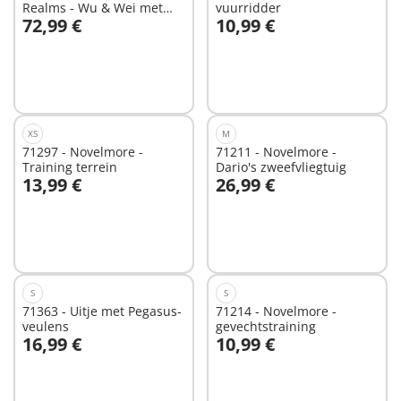
Realms - Wu & Wei met
vuurridder
72,99 €
10,99 €
Jun
Niet
Niet
beschikbaar
beschikbaar
XS
M
71297 - Novelmore -
71211 - Novelmore -
Training terrein
Dario's zweefvliegtuig
13,99 €
26,99 €
In winkelwagen
Niet
beschikbaar
S
S
71363 - Uitje met Pegasus-
71214 - Novelmore -
veulens
gevechtstraining
16,99 €
10,99 €
Niet
Niet