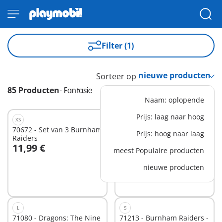
Filter (1)
Sorteer op
85 Producten
-
Fantasie
Naam: oplopende
Prijs: laag naar hoog
XS
XS
70672 - Set van 3 Burnham
70878 - Krijger met panter
Prijs: hoog naar laag
Raiders
11,99 €
4,99 €
meest Populaire producten
In winkelwagen
In winkelwagen
nieuwe producten
L
S
71080 - Dragons: The Nine
71213 - Burnham Raiders -