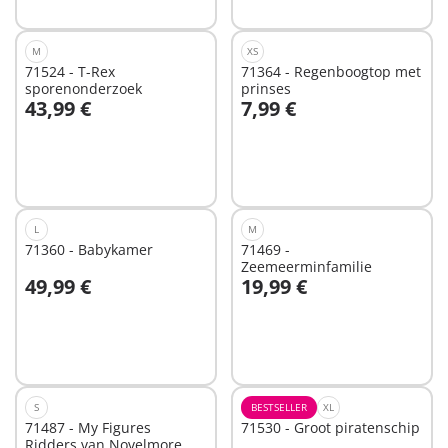
M
XS
71524 - T-Rex
71364 - Regenboogtop met
sporenonderzoek
prinses
43,99 €
7,99 €
In winkelwagen
In winkelwagen
L
M
71360 - Babykamer
71469 -
Zeemeerminfamilie
49,99 €
19,99 €
In winkelwagen
Niet
beschikbaar
S
BESTSELLER
XL
71487 - My Figures
71530 - Groot piratenschip
Ridders van Novelmore