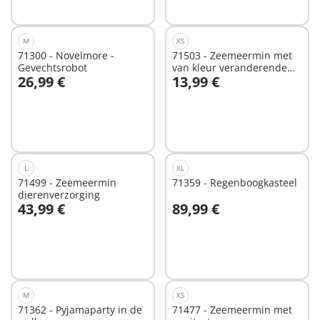
beschikbaar
beschikbaar
M
XS
71300 - Novelmore -
71503 - Zeemeermin met
Gevechtsrobot
van kleur veranderende
26,99 €
13,99 €
octopus
In winkelwagen
Niet
beschikbaar
L
XL
71499 - Zeemeermin
71359 - Regenboogkasteel
dierenverzorging
43,99 €
89,99 €
In winkelwagen
In winkelwagen
M
XS
71362 - Pyjamaparty in de
71477 - Zeemeermin met