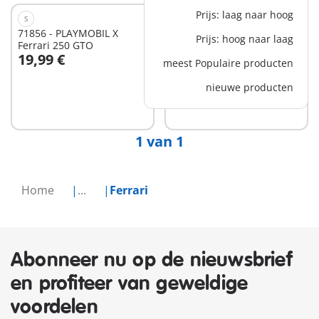
Prijs: laag naar hoog
S
M
71856 - PLAYMOBIL X
71020 - Ferrari SF90
Prijs: hoog naar laag
Ferrari 250 GTO
Stradale
19,99 €
77,99 €
meest Populaire producten
In winkelwagen
nieuwe producten
Niet
beschikbaar
1 van 1
Home
...
Ferrari
Abonneer nu op de nieuwsbrief
en profiteer van geweldige
voordelen