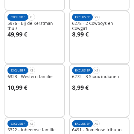
EXCLUSIEF
XL
EXCLUSIEF
XS
5976 - Bij de Kerstman
6278 - 2 Cowboys en
thuis
Cowgirl
49,99 €
8,99 €
In winkelwagen
Niet
beschikbaar
EXCLUSIEF
XS
EXCLUSIEF
XS
6323 - Western familie
6272 - 3 Sioux indianen
10,99 €
8,99 €
In winkelwagen
In winkelwagen
EXCLUSIEF
XS
EXCLUSIEF
XS
6322 - Inheemse familie
6491 - Romeinse tribuun