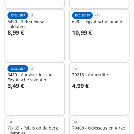
EXCLUSIEF
XS
EXCLUSIEF
XS
6490 - 3 Romeinse
6492 - Egyptische familie
soldaten
8,99 €
10,99 €
In winkelwagen
In winkelwagen
EXCLUSIEF
XS
XS
6489 - Aanvoerder van
70213 - Aphrodite
Egyptische soldaten
3,49 €
4,99 €
In winkelwagen
Niet
beschikbaar
XL
M
70465 - Paleis op de berg
70468 - Odysseus en Kirke
Olympus