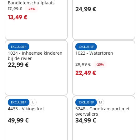
Bandietenschuilplaats
24,99 €
17,99 €
-25%
In winkelwagen
In winkelwagen
13,49 €
EXCLUSIEF
EXCLUSIEF
1024 - Inheemse kinderen
1022 - Watertoren
bij de rivier
22,99 €
29,99 €
-25%
In winkelwagen
In winkelwagen
22,49 €
EXCLUSIEF
L
EXCLUSIEF
M
4433 - Vikingsfort
5248 - Goudtransport met
overvallers
49,99 €
34,99 €
In winkelwagen
In winkelwagen