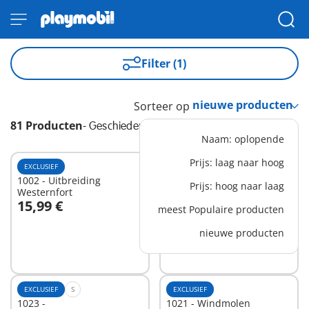
Filter (1)
Sorteer op
81 Producten
-
Geschiedenis
Naam: oplopende
Prijs: laag naar hoog
EXCLUSIEF
EXCLUSIEF
1002 - Uitbreiding
1003 - Sheriff
Prijs: hoog naar laag
Westernfort
15,99 €
9,99 €
meest Populaire producten
In winkelwagen
In winkelwagen
nieuwe producten
EXCLUSIEF
S
EXCLUSIEF
1023 -
1021 - Windmolen