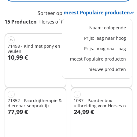
Sorteer op
15 Producten
-
Horses of Waterfall
Naam: oplopende
Prijs: laag naar hoog
XS
XS
71498 - Kind met pony en
71496 - Ponykoets
Prijs: hoog naar laag
veulen
10,99 €
16,99 €
meest Populaire producten
In winkelwagen
In winkelwagen
nieuwe producten
L
L
71352 - Paardrijtherapie &
1037 - Paardenbox
dierenartsenpraktijk
uitbreiding voor Horses of
77,99 €
24,99 €
Waterfall
In winkelwagen
In winkelwagen