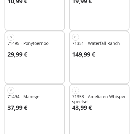
10,99 €
19,99 €
Ben
In winkelwagen
In winkelwagen
S
XL
71495 - Ponytoernooi
71351 - Waterfall Ranch
29,99 €
149,99 €
In winkelwagen
Niet
beschikbaar
M
L
71494 - Manege
71353 - Amelia en Whisper
speelset
37,99 €
43,99 €
Niet
Niet
beschikbaar
beschikbaar