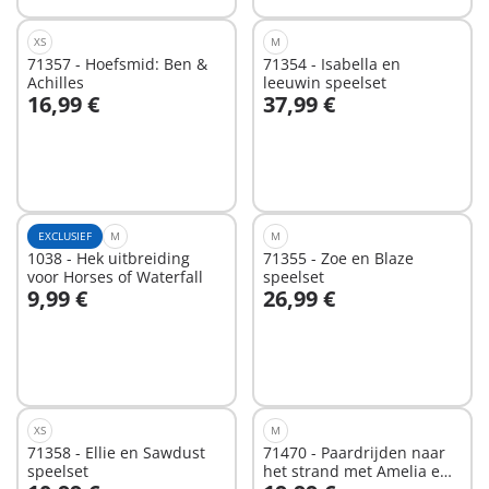
XS
M
71357 - Hoefsmid: Ben &
71354 - Isabella en
Achilles
leeuwin speelset
16,99 €
37,99 €
In winkelwagen
In winkelwagen
EXCLUSIEF
M
M
1038 - Hek uitbreiding
71355 - Zoe en Blaze
voor Horses of Waterfall
speelset
9,99 €
26,99 €
In winkelwagen
In winkelwagen
XS
M
71358 - Ellie en Sawdust
71470 - Paardrijden naar
speelset
het strand met Amelia en