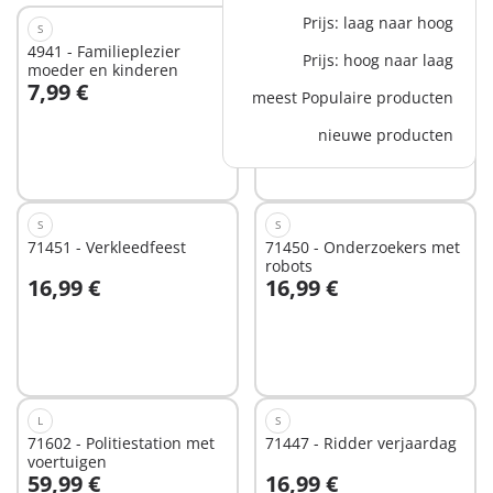
Prijs: laag naar hoog
S
S
4941 - Familieplezier
4944 - Dierenverzorger
Prijs: hoog naar laag
moeder en kinderen
met alpaca
7,99 €
7,99 €
meest Populaire producten
In winkelwagen
In winkelwagen
nieuwe producten
S
S
71451 - Verkleedfeest
71450 - Onderzoekers met
robots
16,99 €
16,99 €
Niet
Niet
beschikbaar
beschikbaar
L
S
71602 - Politiestation met
71447 - Ridder verjaardag
voertuigen
59,99 €
16,99 €