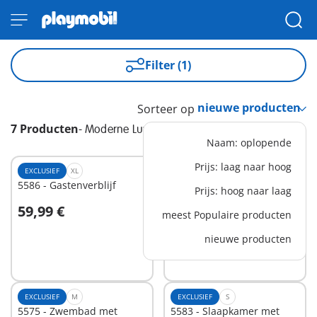
Filter (1)
Sorteer op
7 Producten
-
Moderne Luxevilla
Naam: oplopende
Prijs: laag naar hoog
EXCLUSIEF
XL
EXCLUSIEF
M
5586 - Gastenverblijf
5582 - Keuken met
Prijs: hoog naar laag
kookeiland
59,99 €
19,99 €
meest Populaire producten
In winkelwagen
In winkelwagen
nieuwe producten
EXCLUSIEF
M
EXCLUSIEF
S
5575 - Zwembad met
5583 - Slaapkamer met