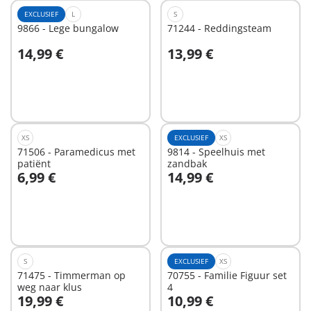
EXCLUSIEF
L
S
9866 - Lege bungalow
71244 - Reddingsteam
14,99 €
13,99 €
In winkelwagen
In winkelwagen
XS
EXCLUSIEF
XS
71506 - Paramedicus met
9814 - Speelhuis met
patiënt
zandbak
6,99 €
14,99 €
In winkelwagen
In winkelwagen
S
EXCLUSIEF
XS
71475 - Timmerman op
70755 - Familie Figuur set
weg naar klus
4
19,99 €
10,99 €
In winkelwagen
In winkelwagen