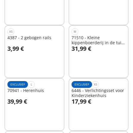
XS
M
4387 - 2 gebogen rails
71510 - Kleine
kippenboerderij in de tuin
3,99 €
31,99 €
van het kleine huis
In winkelwagen
In winkelwagen
EXCLUSIEF
L
EXCLUSIEF
XS
70941 - Herenhuis
6446 - Verlichtingsset voor
Kinderziekenhuis
39,99 €
17,99 €
In winkelwagen
In winkelwagen