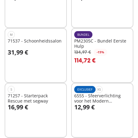
In winkelwagen
In winkelwagen
M
BUNDEL
71537 - Schoonheidssalon
PM2305C - Bundel Eerste
Hulp
31,99 €
134,97 €
-15%
In winkelwagen
In winkelwagen
114,72 €
S
EXCLUSIEF
XS
71257 - Starterpack
6555 - Sfeerverlichting
Rescue met segway
voor het Modern
16,99 €
12,99 €
Woonhuis (art.9266)
In winkelwagen
In winkelwagen