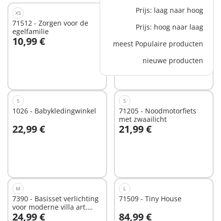
Prijs: laag naar hoog
XS
XS
71512 - Zorgen voor de
71511 - Boekenruil voor
Prijs: hoog naar laag
egelfamilie
boekenwurmen
10,99 €
16,99 €
meest Populaire producten
In winkelwagen
In winkelwagen
nieuwe producten
S
S
1026 - Babykledingwinkel
71205 - Noodmotorfiets
met zwaailicht
22,99 €
21,99 €
In winkelwagen
In winkelwagen
M
L
7390 - Basisset verlichting
71509 - Tiny House
voor moderne villa art.
24,99 €
84,99 €
4279