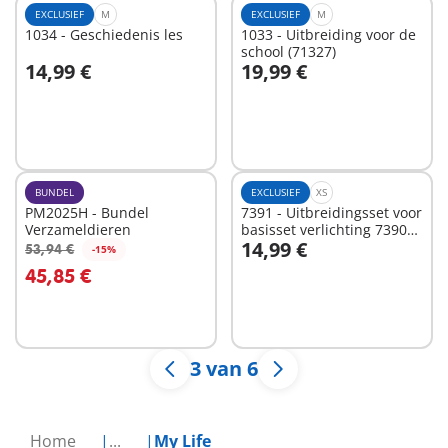
EXCLUSIEF
M
EXCLUSIEF
M
1034 - Geschiedenis les
1033 - Uitbreiding voor de
school (71327)
14,99 €
19,99 €
In winkelwagen
In winkelwagen
BUNDEL
EXCLUSIEF
XS
PM2025H - Bundel
7391 - Uitbreidingsset voor
Verzameldieren
basisset verlichting 7390
14,99 €
voor moderne villa
53,94 €
-15%
In winkelwagen
In winkelwagen
art.4279
45,85 €
3 van 6
Home
...
My Life