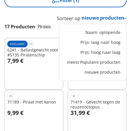
Filter (1)
Sorteer op
17 Producten
-
Pirates
Naam: oplopende
Prijs: laag naar hoog
EXCLUSIEF
XS
EXCLUSIEF
XL
6241 - Ballastgewicht voor
70631 - PLAYMOBIL -
Prijs: hoog naar laag
#5135 Piratenschip
Funpark XXL Rico
7,99 €
59,99 €
-25%
meest Populaire producten
In winkelwagen
44,99 €
nieuwe producten
Niet
beschikbaar
XS
M
71189 - Piraat met kanon
71419 - Gevecht tegen de
reuzenoctopus
9,99 €
31,99 €
In winkelwagen
Niet