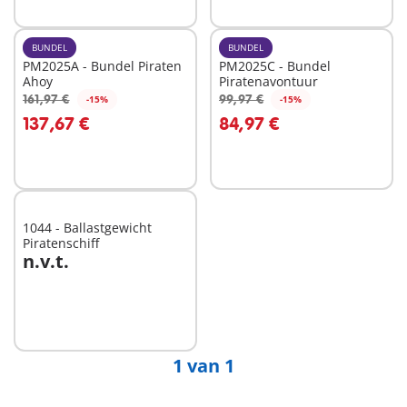
BUNDEL
BUNDEL
PM2025A - Bundel Piraten
PM2025C - Bundel
Ahoy
Piratenavontuur
161,97 €
99,97 €
-15%
-15%
In winkelwagen
In winkelwagen
137,67 €
84,97 €
1044 - Ballastgewicht
Piratenschiff
n.v.t.
Niet
beschikbaar
1 van 1