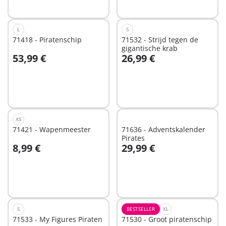
beschikbaar
L
S
71418 - Piratenschip
71532 - Strijd tegen de
gigantische krab
53,99 €
26,99 €
In winkelwagen
In winkelwagen
XS
71421 - Wapenmeester
71636 - Adventskalender
Pirates
8,99 €
29,99 €
In winkelwagen
In winkelwagen
S
BESTSELLER
XL
71533 - My Figures Piraten
71530 - Groot piratenschip