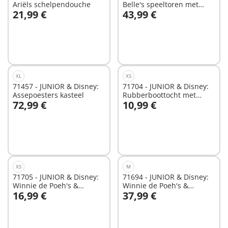
Ariëls schelpendouche
Belle's speeltoren met
21,99 €
43,99 €
melodie
In winkelwagen
In winkelwagen
XL
XS
71457 - JUNIOR & Disney:
71704 - JUNIOR & Disney:
Assepoesters kasteel
Rubberboottocht met
72,99 €
10,99 €
Teigetje
In winkelwagen
In winkelwagen
XS
M
71705 - JUNIOR & Disney:
71694 - JUNIOR & Disney:
Winnie de Poeh's &
Winnie de Poeh's &
16,99 €
37,99 €
Knorretje's Wateravontuur
Teigetje's Bijentuin
In winkelwagen
In winkelwagen