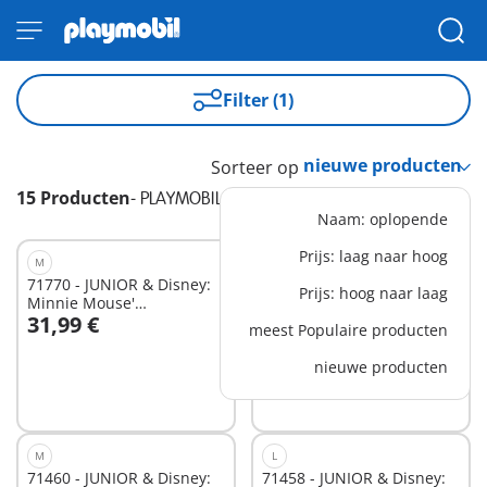
Filter (1)
Sorteer op
15 Producten
-
PLAYMOBIL JUNIOR & Disney
Naam: oplopende
Prijs: laag naar hoog
M
M
71770 - JUNIOR & Disney:
71459 - JUNIOR & Disney:
Prijs: hoog naar laag
Minnie Mouse'
Vaiana's catamaran
31,99 €
31,99 €
fruitsorteerwagen
meest Populaire producten
In winkelwagen
In winkelwagen
nieuwe producten
M
L
71460 - JUNIOR & Disney:
71458 - JUNIOR & Disney: