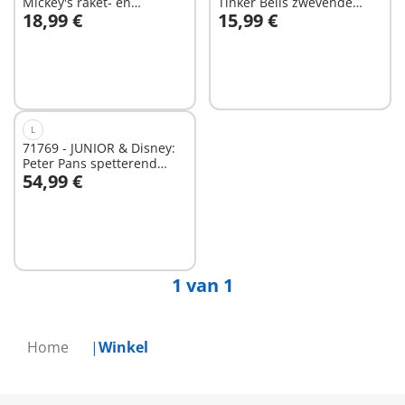
Mickey's raket- en
Tinker Bells zwevende
18,99 €
15,99 €
ruimteavontuur
sprookjesbloem
In winkelwagen
In winkelwagen
L
71769 - JUNIOR & Disney:
Peter Pans spetterend
54,99 €
piratenschip
In winkelwagen
1 van 1
Home
Winkel