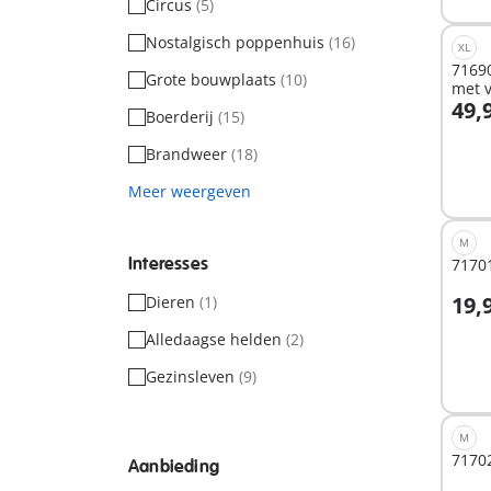
Circus
(5)
Nostalgisch poppenhuis
(16)
XL
7169
Grote bouwplaats
(10)
met 
49,
Boerderij
(15)
I
Brandweer
(18)
Meer weergeven
M
Interesses
71701
19,
Dieren
(1)
I
Alledaagse helden
(2)
Gezinsleven
(9)
M
71702
Aanbieding