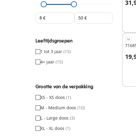
31,
I
M
Leeftijdsgroepen
7168
1 tot 3 jaar
(15)
19,
I
4+ jaar
(15)
Grootte van de verpakking
XS - XS doos
(1)
M - Medium doos
(10)
L - Large doos
(3)
XL - XL doos
(1)