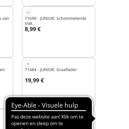
XS
k van
71699 - JUNIOR: Schommelende
slak
8,99 €
In winkelwagen
M
ren
71684 - JUNIOR: Graaflader
19,99 €
In winkelwagen
M
71683 - JUNIOR: Brandweerwagen
met ladder