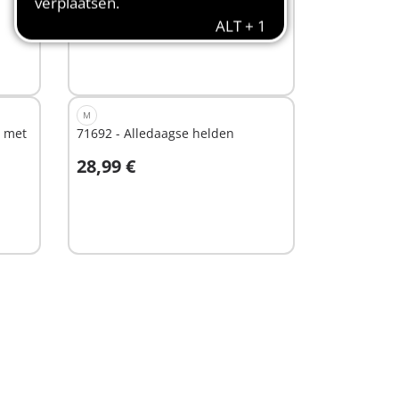
19,99 €
In winkelwagen
M
n met
71692 - Alledaagse helden
28,99 €
In winkelwagen