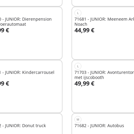
L
0 - JUNIOR: Dierenpension
71681 - JUNIOR: Meeneem Ar
voerautomaat
Noach
99 €
44,99 €
n winkelwagen
In winkelwagen
L
 - JUNIOR: Kindercarrousel
71703 - JUNIOR: Avonturento
met ijscobooth
99 €
49,99 €
n winkelwagen
In winkelwagen
M
 - JUNIOR: Donut truck
71682 - JUNIOR: Autobus