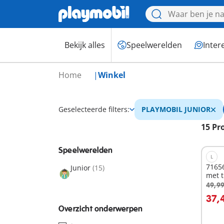
Bekijk alles
Speelwerelden
Inter
Home
Winkel
Geselecteerde filters:
PLAYMOBIL JUNIOR
15 Pr
Speelwerelden
L
71656
Junior
(15)
met t
vrien
49,99
I
37,
Overzicht onderwerpen