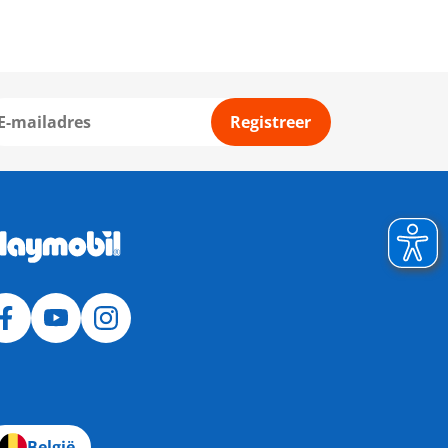
Registreer
België