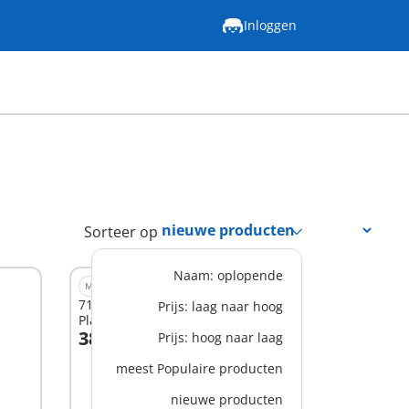
Inloggen
Sorteer op
Naam: oplopende
M
71655 - JUNIOR: Mijn eerste
Prijs: laag naar hoog
Playmobil
38,99 €
Prijs: hoog naar laag
In winkelwagen
meest Populaire producten
nieuwe producten