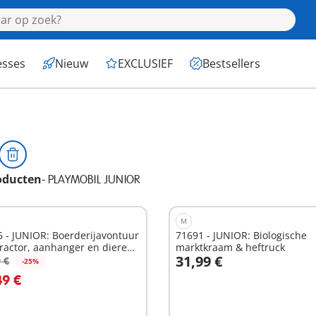
esses
Nieuw
EXCLUSIEF
Bestsellers
oducten
-
PLAYMOBIL JUNIOR
M
 - JUNIOR: Boerderijavontuur
71691 - JUNIOR: Biologische
ractor, aanhanger en dieren
marktkraam & heftruck
31,99 €
 €
-25%
n winkelwagen
In winkelwagen
49 €