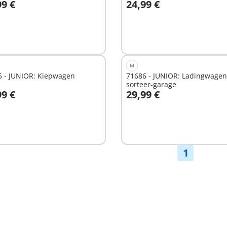
99 €
24,99 €
n winkelwagen
In winkelwagen
M
5 - JUNIOR: Kiepwagen
71686 - JUNIOR: Ladingwage
sorteer-garage
99 €
29,99 €
n winkelwagen
In winkelwagen
1