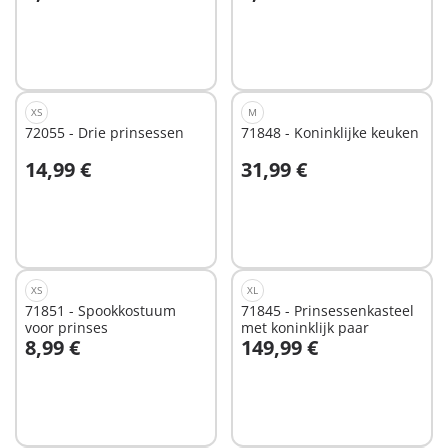
In winkelwagen
In winkelwagen
XS
M
72055 - Drie prinsessen
71848 - Koninklijke keuken
14,99 €
31,99 €
In winkelwagen
In winkelwagen
XS
XL
71851 - Spookkostuum
71845 - Prinsessenkasteel
voor prinses
met koninklijk paar
8,99 €
149,99 €
In winkelwagen
In winkelwagen