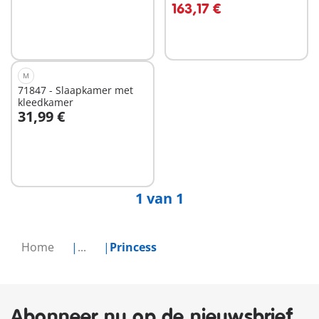
163,17 €
M
71847 - Slaapkamer met
kleedkamer
31,99 €
In winkelwagen
1 van 1
Home
...
Princess
Abonneer nu op de nieuwsbrief