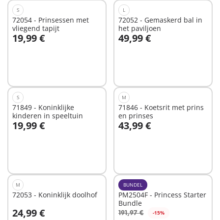
S
L
72054 - Prinsessen met
72052 - Gemaskerd bal in
vliegend tapijt
het paviljoen
19,99 €
49,99 €
In winkelwagen
In winkelwagen
S
M
71849 - Koninklijke
71846 - Koetsrit met prins
kinderen in speeltuin
en prinses
19,99 €
43,99 €
In winkelwagen
In winkelwagen
M
BUNDEL
72053 - Koninklijk doolhof
PM2504F - Princess Starter
Bundle
24,99 €
191,97 €
-15%
In winkelwagen
In winkelwagen