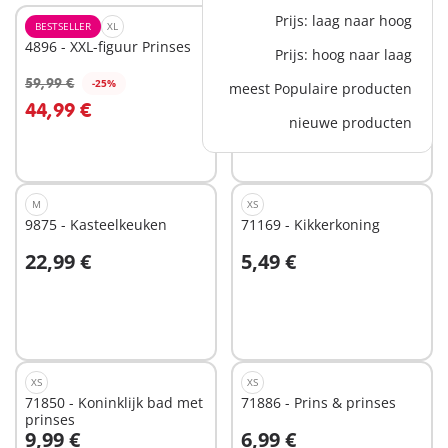
Prijs: laag naar hoog
BESTSELLER
XL
EXCLUSIEF
XS
4896 - XXL-figuur Prinses
70650 - Sleutelhanger
Prijs: hoog naar laag
prinses
4,99 €
59,99 €
-25%
meest Populaire producten
In winkelwagen
In winkelwagen
44,99 €
nieuwe producten
M
XS
9875 - Kasteelkeuken
71169 - Kikkerkoning
22,99 €
5,49 €
Niet
Niet
beschikbaar
beschikbaar
XS
XS
71850 - Koninklijk bad met
71886 - Prins & prinses
prinses
9,99 €
6,99 €