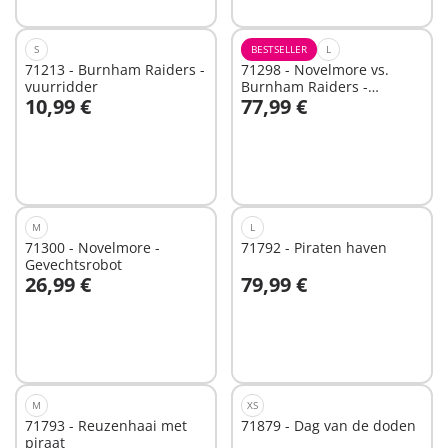
S
BESTSELLER
L
71213 - Burnham Raiders -
71298 - Novelmore vs.
vuurridder
Burnham Raiders -
10,99 €
77,99 €
Toernooi arena
Niet
Niet
beschikbaar
beschikbaar
M
L
71300 - Novelmore -
71792 - Piraten haven
Gevechtsrobot
26,99 €
79,99 €
In winkelwagen
Niet
beschikbaar
M
XS
71793 - Reuzenhaai met
71879 - Dag van de doden
piraat