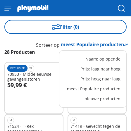
Filter (0)
Sorteer op
28 Producten
Naam: oplopende
EXCLUSIEF
XL
XS
Prijs: laag naar hoog
70953 - Middeleeuwse
71421 - Wapenmeester
Prijs: hoog naar laag
gevangenistoren
59,99 €
8,99 €
In winkelwagen
In winkelwagen
meest Populaire producten
nieuwe producten
M
M
71524 - T-Rex
71419 - Gevecht tegen de