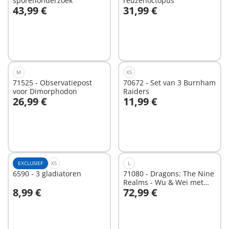
sporenonderzoek
reuzenoctopus
43,99 €
31,99 €
In winkelwagen
In winkelwagen
M
XS
71525 - Observatiepost
70672 - Set van 3 Burnham
voor Dimorphodon
Raiders
26,99 €
11,99 €
In winkelwagen
In winkelwagen
EXCLUSIEF
XS
L
6590 - 3 gladiatoren
71080 - Dragons: The Nine
Realms - Wu & Wei met
8,99 €
72,99 €
Jun
In winkelwagen
Niet
beschikbaar