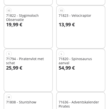
XS
XS
71822 - Stygimoloch
71823 - Velociraptor
Observatie
19,99 €
13,99 €
In winkelwagen
In winkelwagen
S
L
71794 - Piratenvlot met
71820 - Spinosaurus
schat
aanval
25,99 €
54,99 €
In winkelwagen
In winkelwagen
M
71808 - Stuntshow
71636 - Adventskalender
Pirates