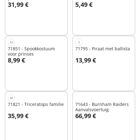
31,99 €
5,49 €
In winkelwagen
In winkelwagen
XS
S
71851 - Spookkostuum
71795 - Piraat met ballista
voor prinses
8,99 €
13,99 €
In winkelwagen
In winkelwagen
M
71821 - Triceratops familie
71643 - Burnham Raiders
Aanvalsvoertuig
35,99 €
66,99 €
In winkelwagen
In winkelwagen