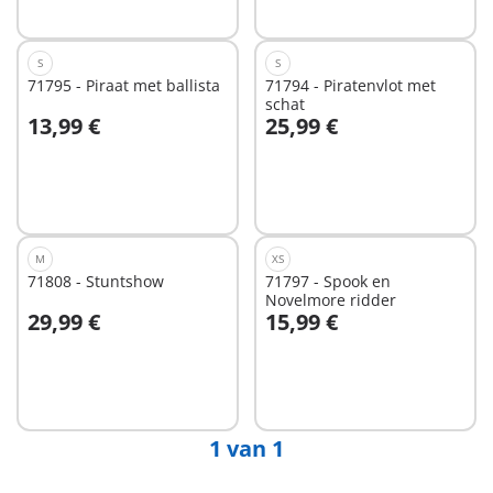
S
S
71795 - Piraat met ballista
71794 - Piratenvlot met
schat
13,99 €
25,99 €
In winkelwagen
In winkelwagen
M
XS
71808 - Stuntshow
71797 - Spook en
Novelmore ridder
29,99 €
15,99 €
In winkelwagen
Niet
beschikbaar
1 van 1