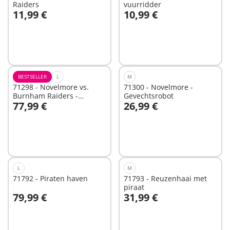
Raiders
vuurridder
11,99 €
10,99 €
In winkelwagen
Niet
beschikbaar
BESTSELLER
L
M
71298 - Novelmore vs.
71300 - Novelmore -
Burnham Raiders -
Gevechtsrobot
77,99 €
26,99 €
Toernooi arena
Niet
Niet
beschikbaar
beschikbaar
L
M
71792 - Piraten haven
71793 - Reuzenhaai met
piraat
79,99 €
31,99 €
In winkelwagen
In winkelwagen