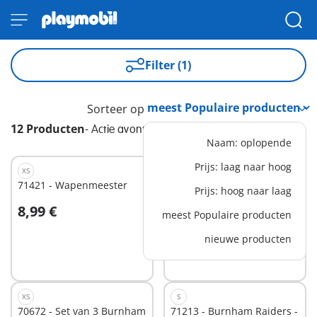
Filter (1)
Sorteer op
12 Producten
-
Actie avontuur
Naam: oplopende
Prijs: laag naar hoog
XS
M
71421 - Wapenmeester
71419 - Gevecht tegen de
Prijs: hoog naar laag
reuzenoctopus
8,99 €
31,99 €
meest Populaire producten
In winkelwagen
In winkelwagen
nieuwe producten
XS
S
70672 - Set van 3 Burnham
71213 - Burnham Raiders -