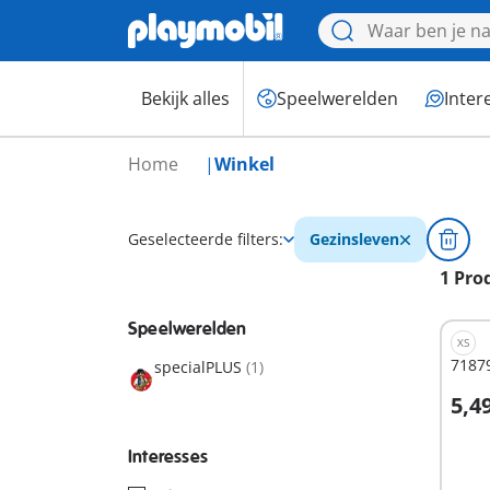
Bekijk alles
Speelwerelden
Inter
Home
Winkel
Geselecteerde filters:
Gezinsleven
1 Pro
Speelwerelden
XS
7187
specialPLUS
(1)
5,4
I
Interesses