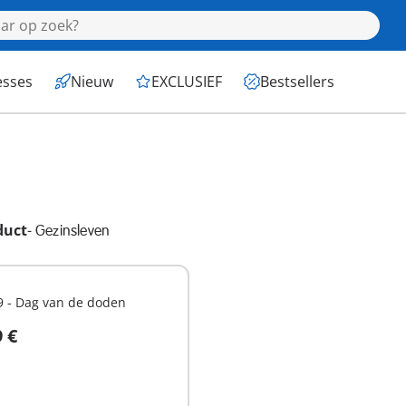
esses
Nieuw
EXCLUSIEF
Bestsellers
duct
-
Gezinsleven
9 - Dag van de doden
9 €
n winkelwagen