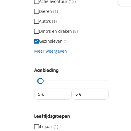
Actie avontuur
(12)
Dieren
(1)
Auto's
(1)
Dino's en draken
(8)
Gezinsleven
(1)
Meer weergeven
Aanbieding
Leeftijdsgroepen
4+ jaar
(1)