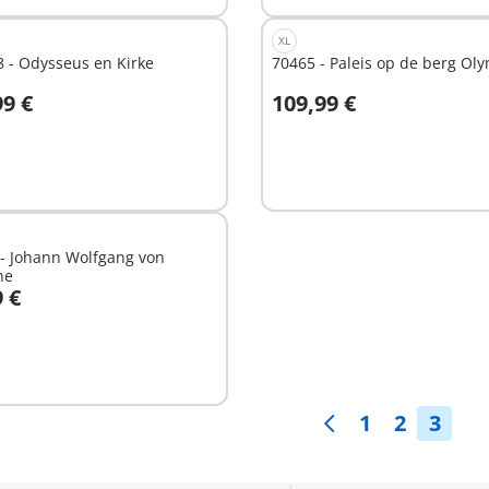
XL
 - Odysseus en Kirke
70465 - Paleis op de berg Ol
99 €
109,99 €
Niet
hikbaar
beschikbaar
- Johann Wolfgang von
he
9 €
n winkelwagen
1
2
3