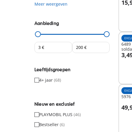
15,
Meer weergeven
I
Aanbieding
EXCL
6489 
sold
3,4
Leeftijdsgroepen
Niet
besc
4+ jaar
(68)
EXCL
5976 
Nieuw en exclusief
49,
PLAYMOBIL PLUS
(46)
Niet
Bestseller
(6)
besc