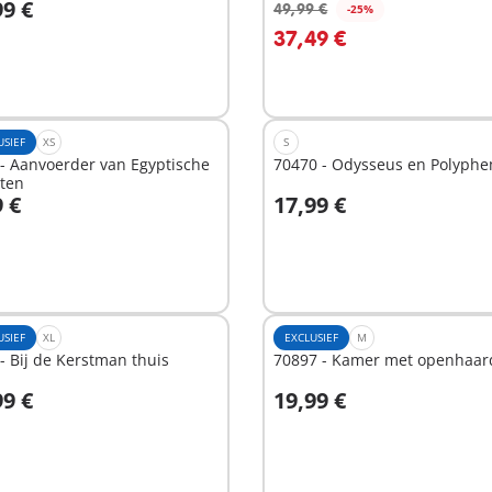
99 €
49,99 €
-25%
n winkelwagen
In winkelwagen
37,49 €
USIEF
XS
S
- Aanvoerder van Egyptische
70470 - Odysseus en Polyph
aten
9 €
17,99 €
Niet
hikbaar
beschikbaar
USIEF
XL
EXCLUSIEF
M
- Bij de Kerstman thuis
70897 - Kamer met openhaar
99 €
19,99 €
Niet
hikbaar
beschikbaar