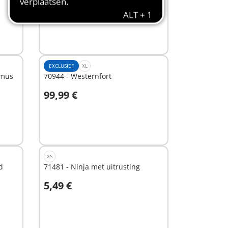
19,99 €
Niet
beschikbaar
EXCLUSIEF
XL
emus
70944 - Westernfort
99,99 €
Niet
beschikbaar
XS
d
71481 - Ninja met uitrusting
5,49 €
Niet
beschikbaar