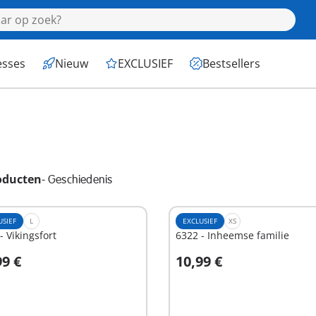
esses
Nieuw
EXCLUSIEF
Bestsellers
oducten
-
Geschiedenis
USIEF
L
EXCLUSIEF
XS
- Vikingsfort
6322 - Inheemse familie
99 €
10,99 €
n winkelwagen
In winkelwagen