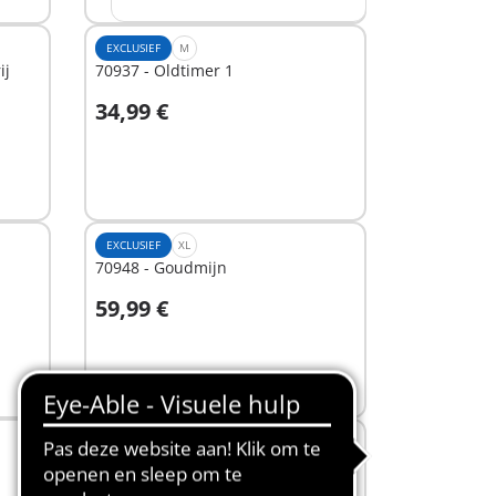
EXCLUSIEF
M
ij
70937 - Oldtimer 1
34,99 €
In winkelwagen
EXCLUSIEF
XL
70948 - Goudmijn
59,99 €
In winkelwagen
EXCLUSIEF
M
9842 - Middeleeuws werkgerei