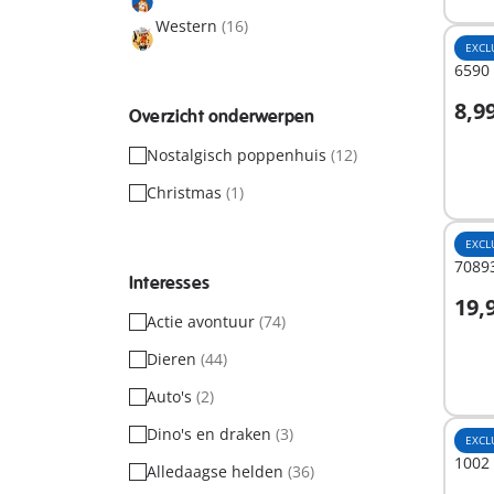
Western
(16)
EXCL
6590 
8,9
Overzicht onderwerpen
I
Nostalgisch poppenhuis
(12)
Christmas
(1)
EXCL
7089
Interesses
19,
Actie avontuur
(74)
I
Dieren
(44)
Auto's
(2)
Dino's en draken
(3)
EXCL
1002 
Alledaagse helden
(36)