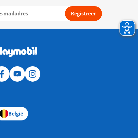
Registreer
België