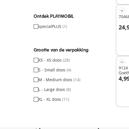
M
Ontdek PLAYMOBIL
70468
24,
specialPLUS
(1)
Niet
besc
Grootte van de verpakking
XS - XS doos
(28)
XS
9124 
S - Small doos
(4)
Goet
4,9
M - Medium doos
(14)
I
L - Large doos
(8)
XL - XL doos
(11)