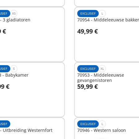
USIEF
XS
EXCLUSIEF
L
- 3 gladiatoren
70954 - Middeleeuwse bakker
9 €
49,99 €
n winkelwagen
In winkelwagen
USIEF
S
EXCLUSIEF
XL
3 - Babykamer
70953 - Middeleeuwse
gevangenistoren
99 €
59,99 €
n winkelwagen
In winkelwagen
USIEF
EXCLUSIEF
L
- Uitbreiding Westernfort
70946 - Western saloon