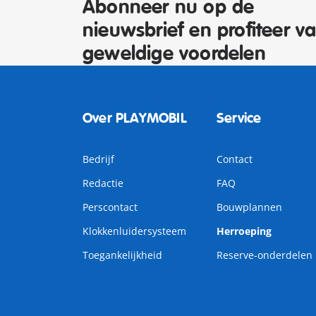
Abonneer nu op de
nieuwsbrief en profiteer v
geweldige voordelen
Over PLAYMOBIL
Service
Bedrijf
Contact
Redactie
FAQ
Perscontact
Bouwplannen
Klokkenluidersysteem
Herroeping
Toegankelijkheid
Reserve-onderdelen