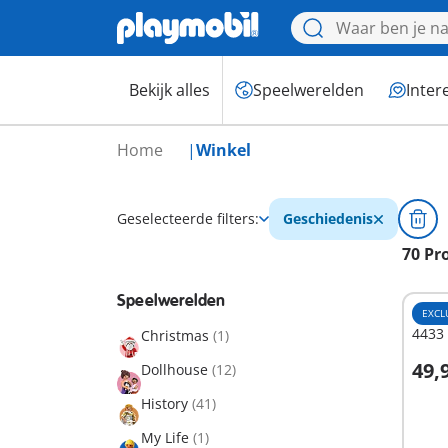
Bekijk alles
Speelwerelden
Inter
Home
Winkel
Geselecteerde filters:
Geschiedenis
70 Pr
Speelwerelden
EXCL
4433 
Christmas
(1)
49,
Dollhouse
(12)
I
History
(41)
My Life
(1)