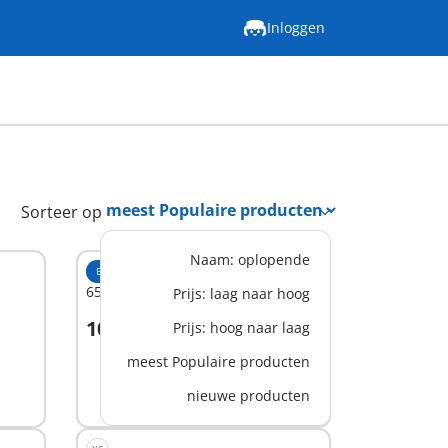
Inloggen
Sorteer op
Naam: oplopende
EXCLUSIEF
XS
6530 - Familie Huizer
Prijs: laag naar hoog
10,99 €
Prijs: hoog naar laag
In winkelwagen
meest Populaire producten
nieuwe producten