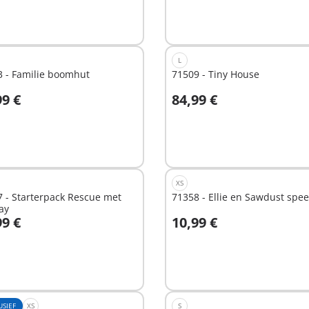
L
3 - Familie boomhut
71509 - Tiny House
99 €
84,99 €
n winkelwagen
In winkelwagen
XS
 - Starterpack Rescue met
71358 - Ellie en Sawdust spee
ay
99 €
10,99 €
n winkelwagen
In winkelwagen
USIEF
XS
S