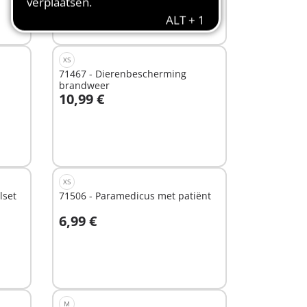
XS
71467 - Dierenbescherming
brandweer
10,99 €
In winkelwagen
XS
lset
71506 - Paramedicus met patiënt
6,99 €
In winkelwagen
M