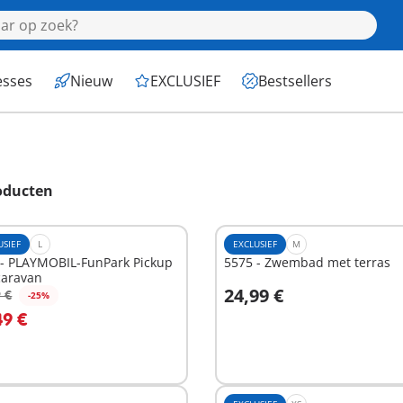
esses
Nieuw
EXCLUSIEF
Bestsellers
oducten
USIEF
L
EXCLUSIEF
M
 - PLAYMOBIL-FunPark Pickup
5575 - Zwembad met terras
caravan
24,99 €
 €
-25%
n winkelwagen
In winkelwagen
49 €