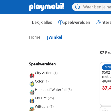
Bekijk alles
Speelwerelden
Inter
Home
Winkel
37 Pr
Speelwerelden
EXCL
9502
City Action
(1)
met 
Color
(1)
49,99
I
37,
Horses of Waterfall
(8)
My Life
(26)
Wiltopia
(1)