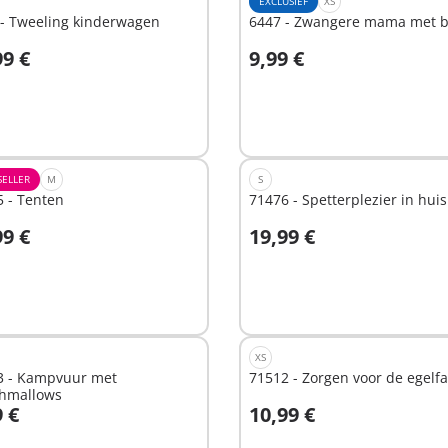
EXCLUSIEF
XS
 - Tweeling kinderwagen
6447 - Zwangere mama met 
99 €
9,99 €
n winkelwagen
In winkelwagen
SELLER
M
S
 - Tenten
71476 - Spetterplezier in huis
99 €
19,99 €
n winkelwagen
In winkelwagen
XS
3 - Kampvuur met
71512 - Zorgen voor de egelfa
hmallows
9 €
10,99 €
n winkelwagen
In winkelwagen