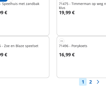
 - Speelhuis met zandbak
71475 - Timmerman op weg 
klus
99 €
19,99 €
n winkelwagen
In winkelwagen
XS
 - Zoe en Blaze speelset
71496 - Ponykoets
99 €
16,99 €
n winkelwagen
In winkelwagen
1
2