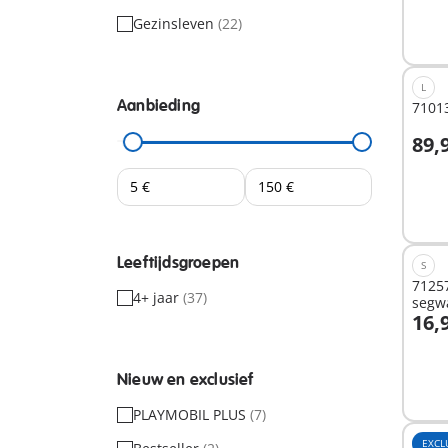
Gezinsleven
(22)
L
Aanbieding
7101
89,
I
Leeftijdsgroepen
S
71257
4+ jaar
(37)
segw
16,
I
Nieuw en exclusief
PLAYMOBIL PLUS
(7)
EXCL