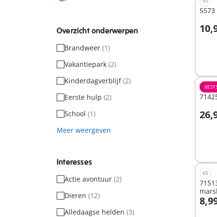
XS
5573
10,
Overzicht onderwerpen
I
Brandweer
(1)
Vakantiepark
(2)
Kinderdagverblijf
(2)
BEST
71425
Eerste hulp
(2)
26,
School
(1)
I
Meer weergeven
Interesses
XS
Actie avontuur
(2)
7151
mars
Dieren
(12)
8,9
I
Alledaagse helden
(3)