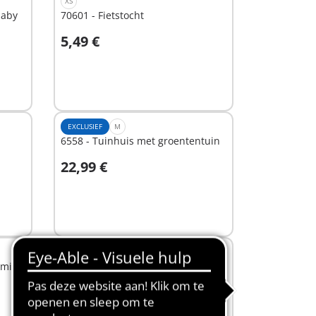
XS
baby
70601 - Fietstocht
5,49 €
In winkelwagen
EXCLUSIEF
M
6558 - Tuinhuis met groententuin
22,99 €
In winkelwagen
XS
milie
71511 - Boekenruil voor
boekenwurmen
16,99 €
In winkelwagen