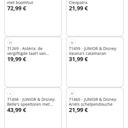
met boomhut
Cleopatra
72,99 €
21,99 €
Niet
Niet
beschikbaar
beschikbaar
XS
M
71269 - Astérix: de
71459 - JUNIOR & Disney:
vergiftigde taart van
Vaiana's catamaran
19,99 €
31,99 €
Plurkis
In winkelwagen
Niet
beschikbaar
L
M
71458 - JUNIOR & Disney:
71460 - JUNIOR & Disney:
Belle's speeltoren met
Ariëls schelpendouche
43,99 €
21,99 €
melodie
In winkelwagen
In winkelwagen