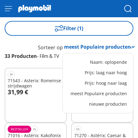
Filter (1)
Sorteer op
33 Producten
-
Film & TV
Naam: oplopende
Prijs: laag naar hoog
M
M
71543 - Asterix: Romeinse
71694 - JUNIOR & Disney:
Prijs: hoog naar laag
strijdwagen
Winnie de Poeh's &
31,99 €
37,99 €
Teigetje's Bijentuin
meest Populaire producten
In winkelwagen
In winkelwagen
nieuwe producten
BESTSELLER
XL
XS
71016 - Astérix: Kakofonix
71270 - Astérix: Caesar &