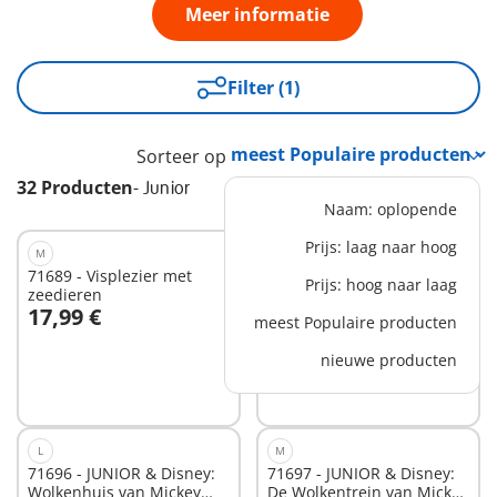
Meer informatie
Filter (1)
Sorteer op
32 Producten
-
Junior
Naam: oplopende
Prijs: laag naar hoog
M
XS
71689 - Visplezier met
71699 - JUNIOR:
Prijs: hoog naar laag
zeedieren
Schommelende slak
17,99 €
8,99 €
meest Populaire producten
In winkelwagen
In winkelwagen
nieuwe producten
L
M
71696 - JUNIOR & Disney:
71697 - JUNIOR & Disney:
Wolkenhuis van Mickey
De Wolkentrein van Mickey