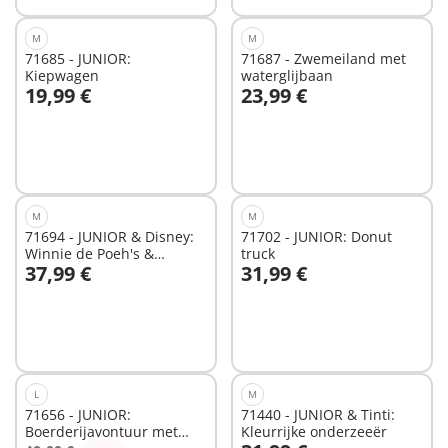
M
M
71685 - JUNIOR:
71687 - Zwemeiland met
Kiepwagen
waterglijbaan
19,99 €
23,99 €
In winkelwagen
In winkelwagen
M
M
71694 - JUNIOR & Disney:
71702 - JUNIOR: Donut
Winnie de Poeh's &
truck
37,99 €
31,99 €
Teigetje's Bijentuin
In winkelwagen
In winkelwagen
L
M
71656 - JUNIOR:
71440 - JUNIOR & Tinti:
Boerderijavontuur met
Kleurrijke onderzeeër