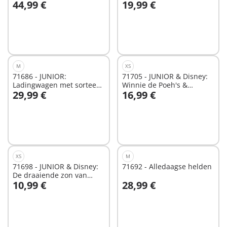
44,99 €
19,99 €
In winkelwagen
In winkelwagen
M
XS
71686 - JUNIOR:
71705 - JUNIOR & Disney:
Ladingwagen met sorteer-
Winnie de Poeh's &
29,99 €
16,99 €
garage
Knorretje's Wateravontuur
In winkelwagen
In winkelwagen
XS
M
71698 - JUNIOR & Disney:
71692 - Alledaagse helden
De draaiende zon van
10,99 €
28,99 €
Mickey Mouse met
In winkelwagen
In winkelwagen
rammelfun