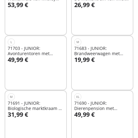
53,99 €
26,99 €
Mouse en Minnie Mouse
Mouse & Minnie Mouse
In winkelwagen
In winkelwagen
L
M
71703 - JUNIOR:
71683 - JUNIOR:
Avonturentoren met
Brandweerwagen met
49,99 €
19,99 €
ijscobooth
ladder
In winkelwagen
In winkelwagen
M
XL
71691 - JUNIOR:
71690 - JUNIOR:
Biologische marktkraam &
Dierenpension met
31,99 €
49,99 €
heftruck
voerautomaat
In winkelwagen
In winkelwagen