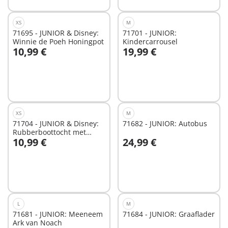
XS
M
71695 - JUNIOR & Disney:
71701 - JUNIOR:
Winnie de Poeh Honingpot
Kindercarrousel
10,99 €
19,99 €
In winkelwagen
In winkelwagen
XS
M
71704 - JUNIOR & Disney:
71682 - JUNIOR: Autobus
Rubberboottocht met
10,99 €
24,99 €
Teigetje
In winkelwagen
In winkelwagen
L
M
71681 - JUNIOR: Meeneem
71684 - JUNIOR: Graaflader
Ark van Noach