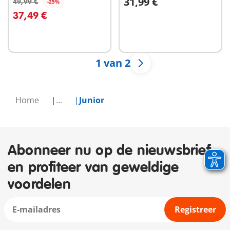
31,99 €
tractor, aanhanger en
49,99 €
-25%
In winkelwagen
In winkelwagen
dieren vrien
37,49 €
1 van 2
Home
...
Junior
Abonneer nu op de nieuwsbrief
en profiteer van geweldige
voordelen
Registreer