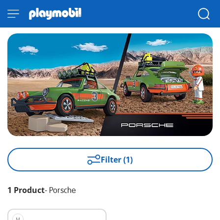
Filter (1)
1 Product
-
Porsche
M