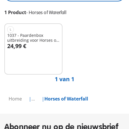
1 Product
-
Horses of Waterfall
L
1037 - Paardenbox
uitbreiding voor Horses of
24,99 €
Waterfall
In winkelwagen
1 van 1
Home
...
Horses of Waterfall
Abonneer nu op de nieuwsbrief