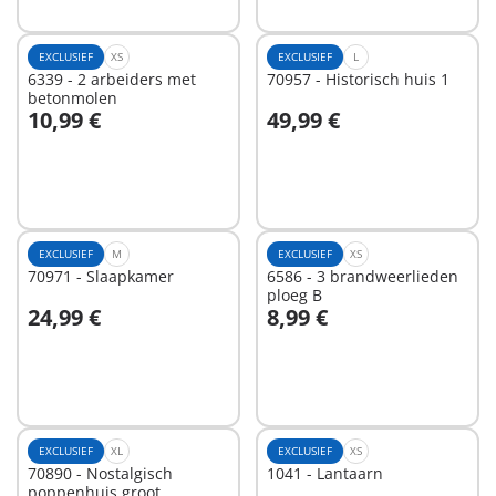
EXCLUSIEF
XS
EXCLUSIEF
L
6339 - 2 arbeiders met
70957 - Historisch huis 1
betonmolen
10,99 €
49,99 €
In winkelwagen
In winkelwagen
EXCLUSIEF
M
EXCLUSIEF
XS
70971 - Slaapkamer
6586 - 3 brandweerlieden
ploeg B
24,99 €
8,99 €
In winkelwagen
In winkelwagen
EXCLUSIEF
XL
EXCLUSIEF
XS
70890 - Nostalgisch
1041 - Lantaarn
poppenhuis groot