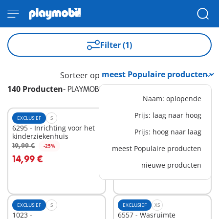
Filter (1)
Sorteer op
140 Producten
-
PLAYMOBIL PLUS
Naam: oplopende
Prijs: laag naar hoog
EXCLUSIEF
S
EXCLUSIEF
S
6295 - Inrichting voor het
9832 - Boerderijdieren en
Prijs: hoog naar laag
kinderziekenhuis
vogelverschrikker
14,99 €
19,99 €
-25%
meest Populaire producten
In winkelwagen
In winkelwagen
14,99 €
nieuwe producten
EXCLUSIEF
S
EXCLUSIEF
XS
1023 -
6557 - Wasruimte