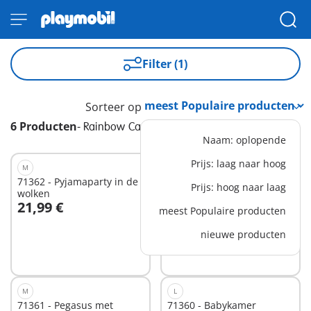
Filter (1)
Sorteer op
6 Producten
-
Rainbow Castle
Naam: oplopende
Prijs: laag naar hoog
M
XS
71362 - Pyjamaparty in de
71364 - Regenboogtop met
Prijs: hoog naar laag
wolken
prinses
21,99 €
7,99 €
meest Populaire producten
In winkelwagen
In winkelwagen
nieuwe producten
M
L
71361 - Pegasus met
71360 - Babykamer