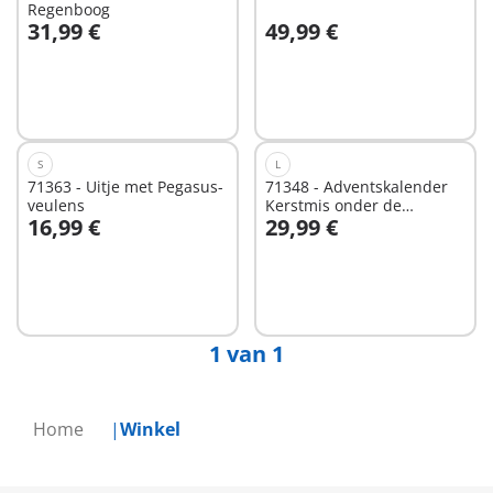
Regenboog
31,99 €
49,99 €
In winkelwagen
In winkelwagen
S
L
71363 - Uitje met Pegasus-
71348 - Adventskalender
veulens
Kerstmis onder de
16,99 €
29,99 €
Regenboog
Niet
Niet
beschikbaar
beschikbaar
1 van 1
Home
Winkel