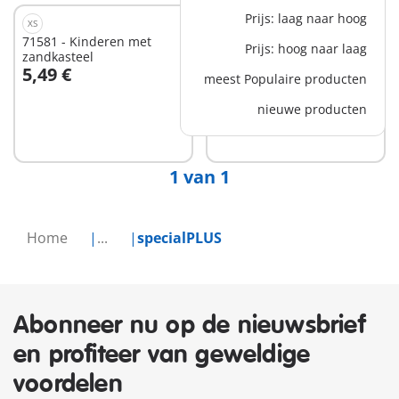
Prijs: laag naar hoog
XS
XS
71581 - Kinderen met
71584 - Heks met bezem
Prijs: hoog naar laag
zandkasteel
5,49 €
5,49 €
meest Populaire producten
In winkelwagen
nieuwe producten
Niet
beschikbaar
1 van 1
Home
...
specialPLUS
Abonneer nu op de nieuwsbrief
en profiteer van geweldige
voordelen