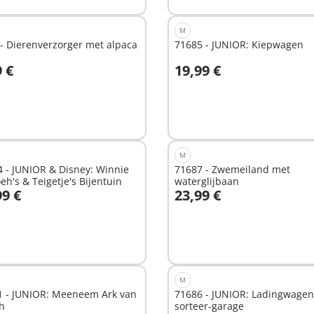
M
- Dierenverzorger met alpaca
71685 - JUNIOR: Kiepwagen
9 €
19,99 €
n winkelwagen
In winkelwagen
M
 - JUNIOR & Disney: Winnie
71687 - Zwemeiland met
eh's & Teigetje's Bijentuin
waterglijbaan
99 €
23,99 €
n winkelwagen
In winkelwagen
M
1 - JUNIOR: Meeneem Ark van
71686 - JUNIOR: Ladingwage
h
sorteer-garage