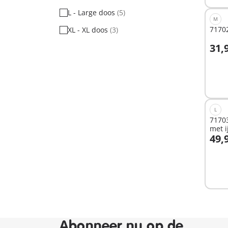
L - Large doos
(5)
M
71702
XL - XL doos
(3)
31,
I
L
71703
met i
49,
I
Abonneer nu op de