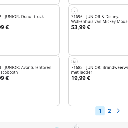
L
 - JUNIOR: Donut truck
71696 - JUNIOR & Disney:
Wolkenhuis van Mickey Mous
99 €
53,99 €
Minnie Mouse
n winkelwagen
In winkelwagen
M
 - JUNIOR: Avonturentoren
71683 - JUNIOR: Brandweerw
jscobooth
met ladder
99 €
19,99 €
n winkelwagen
In winkelwagen
1
2