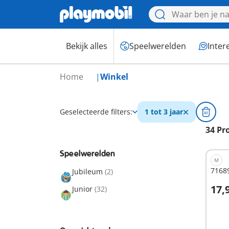
Bekijk alles
Speelwerelden
Inter
Home
Winkel
Geselecteerde filters:
1 tot 3 jaar
34 Pr
Speelwerelden
M
71689
Jubileum
(2)
17,
Junior
(32)
I