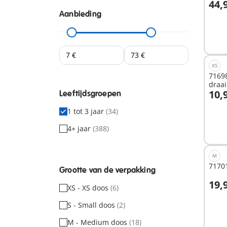
44,
I
Aanbieding
XS
71698
draa
10,
met 
Leeftijdsgroepen
I
1 tot 3 jaar
(34)
4+ jaar
(388)
M
71701
Grootte van de verpakking
19,
XS - XS doos
(6)
I
S - Small doos
(2)
M - Medium doos
(18)