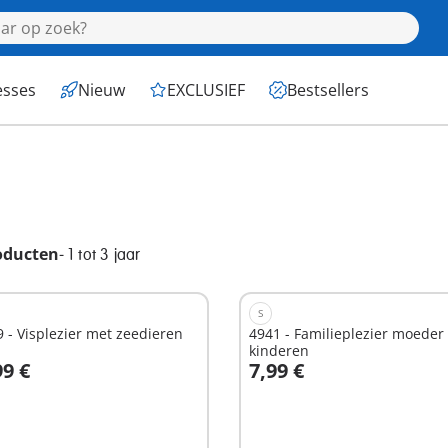
esses
Nieuw
EXCLUSIEF
Bestsellers
oducten
-
1 tot 3 jaar
S
 - Visplezier met zeedieren
4941 - Familieplezier moeder
kinderen
99 €
7,99 €
n winkelwagen
In winkelwagen