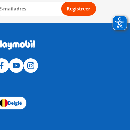
Registreer
België