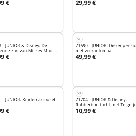
99 €
29,99 €
n winkelwagen
In winkelwagen
XL
 - JUNIOR & Disney: De
71690 - JUNIOR: Dierenpensi
iende zon van Mickey Mouse
met voerautomaat
99 €
49,99 €
rammelfun
n winkelwagen
In winkelwagen
XS
 - JUNIOR: Kindercarrousel
71704 - JUNIOR & Disney:
Rubberboottocht met Teigetj
99 €
10,99 €
n winkelwagen
In winkelwagen