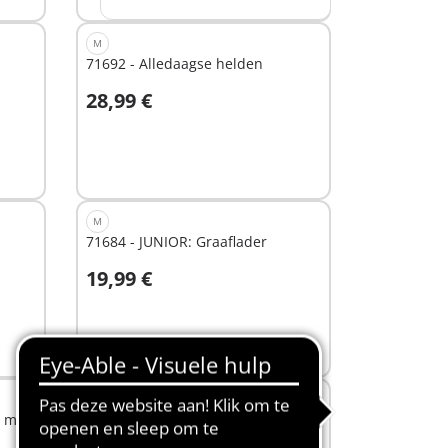
M
71692 - Alledaagse helden
28,99 €
In winkelwagen
M
71684 - JUNIOR: Graaflader
19,99 €
In winkelwagen
XS
n met
71705 - JUNIOR & Disney: Winnie
de Poeh's & Knorretje's