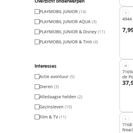
Overzicht onderwerpen
PLAYMOBIL JUNIOR
(14)
S
4944 
PLAYMOBIL JUNIOR AQUA
(3)
7,9
PLAYMOBIL JUNIOR & Disney
(11)
I
PLAYMOBIL JUNIOR & Tinti
(4)
Interesses
M
71694
Actie avontuur
(5)
de Po
37,
Dieren
(3)
I
Alledaagse helden
(2)
Gezinsleven
(10)
Film & TV
(11)
L
7168
Noac