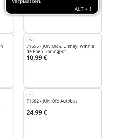
16,99 €
Wateravontuur
In winkelwagen
XS
on
71695 - JUNIOR & Disney: Winnie
de Poeh Honingpot
10,99 €
In winkelwagen
M
71682 - JUNIOR: Autobus
e
24,99 €
In winkelwagen