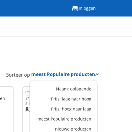
Inloggen
Sorteer op
Naam: oplopende
XS
 en
71699 - JUNIOR: Schommelende
Prijs: laag naar hoog
slak
8,99 €
Prijs: hoog naar laag
In winkelwagen
meest Populaire producten
nieuwe producten