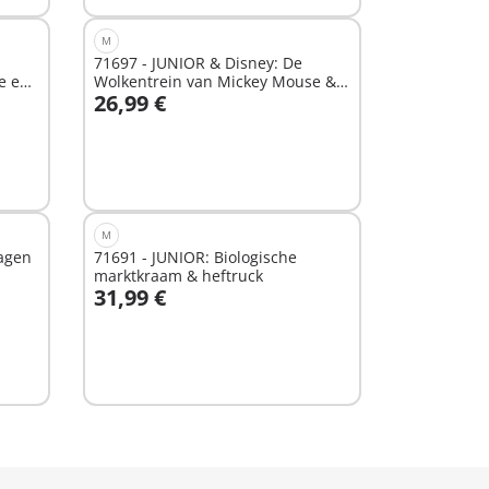
M
71697 - JUNIOR & Disney: De
e en
Wolkentrein van Mickey Mouse &
26,99 €
Minnie Mouse
In winkelwagen
M
agen
71691 - JUNIOR: Biologische
marktkraam & heftruck
31,99 €
In winkelwagen