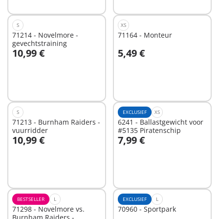
S
XS
71214 - Novelmore -
71164 - Monteur
gevechtstraining
10,99 €
5,49 €
Niet
Niet
beschikbaar
beschikbaar
S
EXCLUSIEF
XS
71213 - Burnham Raiders -
6241 - Ballastgewicht voor
vuurridder
#5135 Piratenschip
10,99 €
7,99 €
Niet
Niet
beschikbaar
beschikbaar
BESTSELLER
L
EXCLUSIEF
L
71298 - Novelmore vs.
70960 - Sportpark
Burnham Raiders -