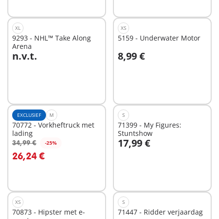
XL
XS
9293 - NHL™ Take Along
5159 - Underwater Motor
Arena
n.v.t.
8,99 €
Niet
Niet
beschikbaar
beschikbaar
EXCLUSIEF
M
S
70772 - Vorkheftruck met
71399 - My Figures:
lading
Stuntshow
17,99 €
34,99 €
-25%
26,24 €
Niet
Niet
beschikbaar
beschikbaar
XS
S
70873 - Hipster met e-
71447 - Ridder verjaardag