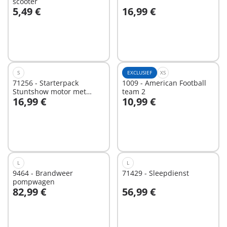
scooter
5,49 €
16,99 €
Niet
Niet
beschikbaar
beschikbaar
S
EXCLUSIEF
XS
71256 - Starterpack
1009 - American Football
Stuntshow motor met
team 2
16,99 €
10,99 €
vuurmuur
Niet
Niet
beschikbaar
beschikbaar
L
L
9464 - Brandweer
71429 - Sleepdienst
pompwagen
82,99 €
56,99 €
Niet
Niet
beschikbaar
beschikbaar