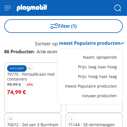
Filter (1)
Sorteer op
86 Producten
-
Actie avontuur
Naam: oplopende
Prijs: laag naar hoog
EXCLUSIEF
XL
EXCLUSIEF
M
70770 - Portaalkraan met
70570 - Politie SUV:
Prijs: hoog naar laag
containers
achtervolging van de
29,99 €
schattenrovers
99,99 €
-25%
meest Populaire producten
In winkelwagen
In winkelwagen
74,99 €
nieuwe producten
XS
L
70672 - Set van 3 Burnham
71144 - SE-terreinwagen