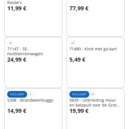
Raiders
11,99 €
77,99 €
In winkelwagen
In winkelwagen
M
XS
71147 - SE-
71480 - Kind met go-kart
multiterreinwagen
24,99 €
5,49 €
In winkelwagen
In winkelwagen
EXCLUSIEF
S
EXCLUSIEF
M
5398 - Brandweerbuggy
9839 - Uitbreiding muur
en katapult voor de Grote
14,99 €
19,99 €
burcht van de Novelmore
In winkelwagen
In winkelwagen
ridders