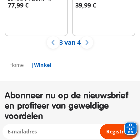
77,99 €
39,99 €
Toernooi arena
Niet
Niet
beschikbaar
beschikbaar
3 van 4
Home
Winkel
Abonneer nu op de nieuwsbrief
en profiteer van geweldige
voordelen
Registreer