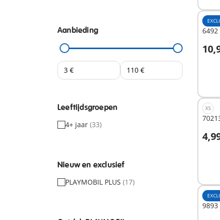
EXCL
Aanbieding
6492 
10,
I
Leeftijdsgroepen
XS
70213
4+ jaar
(33)
4,9
I
Nieuw en exclusief
PLAYMOBIL PLUS
(17)
EXCL
9893 