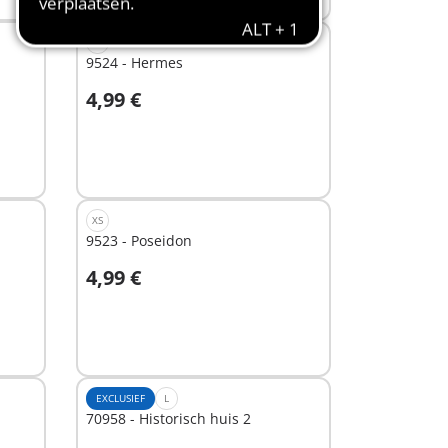
XS
9524 - Hermes
4,99 €
In winkelwagen
XS
9523 - Poseidon
4,99 €
In winkelwagen
EXCLUSIEF
L
70958 - Historisch huis 2