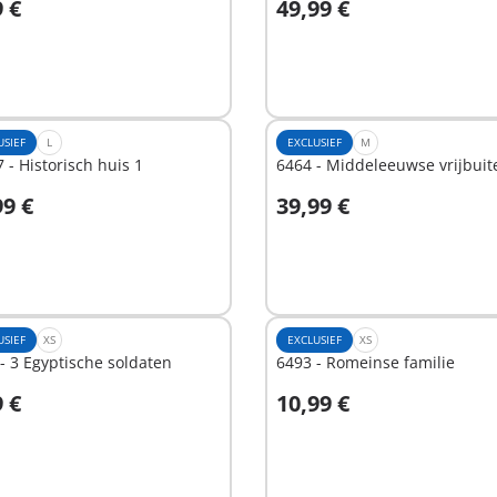
9 €
49,99 €
n winkelwagen
In winkelwagen
USIEF
L
EXCLUSIEF
M
 - Historisch huis 1
6464 - Middeleeuwse vrijbuit
99 €
39,99 €
n winkelwagen
In winkelwagen
USIEF
XS
EXCLUSIEF
XS
- 3 Egyptische soldaten
6493 - Romeinse familie
9 €
10,99 €
n winkelwagen
In winkelwagen