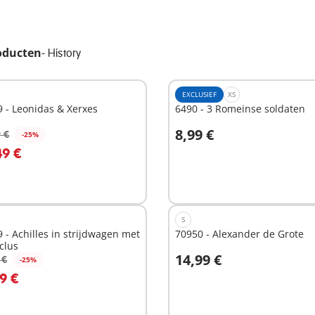
oducten
-
History
EXCLUSIEF
XS
 - Leonidas & Xerxes
6490 - 3 Romeinse soldaten
8,99 €
 €
-25%
n winkelwagen
In winkelwagen
49 €
S
 - Achilles in strijdwagen met
70950 - Alexander de Grote
clus
14,99 €
 €
-25%
n winkelwagen
In winkelwagen
9 €