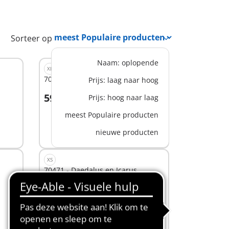
Sorteer op
Naam: oplopende
XL
70466 - Argo met Hercules
Prijs: laag naar hoog
59,99 €
Prijs: hoog naar laag
In winkelwagen
meest Populaire producten
nieuwe producten
XS
70471 - Daedalus en Icarus
10,99 €
In winkelwagen