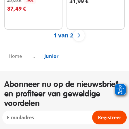
31,99 €
tractor, aanhanger en
49,99 €
-25%
In winkelwagen
In winkelwagen
dieren vrien
37,49 €
1 van 2
Home
...
Junior
Abonneer nu op de nieuwsbrief
en profiteer van geweldige
voordelen
Registreer