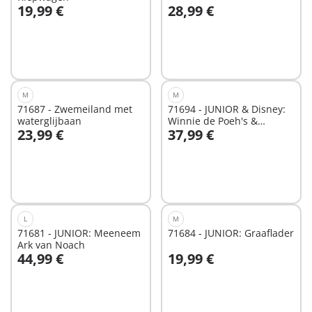
19,99 €
28,99 €
In winkelwagen
In winkelwagen
M
M
71687 - Zwemeiland met
71694 - JUNIOR & Disney:
waterglijbaan
Winnie de Poeh's &
23,99 €
37,99 €
Teigetje's Bijentuin
In winkelwagen
In winkelwagen
L
M
71681 - JUNIOR: Meeneem
71684 - JUNIOR: Graaflader
Ark van Noach
44,99 €
19,99 €
In winkelwagen
In winkelwagen