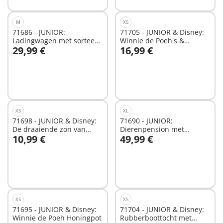
M
XS
71686 - JUNIOR:
71705 - JUNIOR & Disney:
Ladingwagen met sorteer-
Winnie de Poeh's &
29,99 €
16,99 €
garage
Knorretje's Wateravontuur
In winkelwagen
In winkelwagen
XS
XL
71698 - JUNIOR & Disney:
71690 - JUNIOR:
De draaiende zon van
Dierenpension met
10,99 €
49,99 €
Mickey Mouse met
voerautomaat
In winkelwagen
In winkelwagen
rammelfun
XS
XS
71695 - JUNIOR & Disney:
71704 - JUNIOR & Disney:
Winnie de Poeh Honingpot
Rubberboottocht met