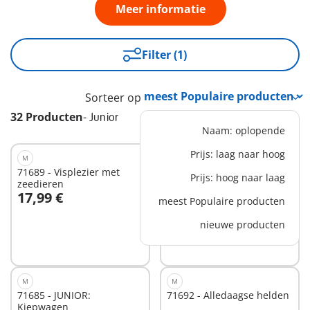
Meer informatie
Filter (1)
Sorteer op
32 Producten
-
Junior
Naam: oplopende
Prijs: laag naar hoog
M
XS
71689 - Visplezier met
71699 - JUNIOR:
Prijs: hoog naar laag
zeedieren
Schommelende slak
17,99 €
8,99 €
meest Populaire producten
In winkelwagen
In winkelwagen
nieuwe producten
M
M
71685 - JUNIOR:
71692 - Alledaagse helden
Kiepwagen