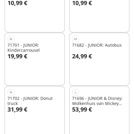
10,99 €
10,99 €
Teigetje
In winkelwagen
In winkelwagen
M
M
71701 - JUNIOR:
71682 - JUNIOR: Autobus
Kindercarrousel
19,99 €
24,99 €
In winkelwagen
In winkelwagen
M
L
71702 - JUNIOR: Donut
71696 - JUNIOR & Disney:
truck
Wolkenhuis van Mickey
31,99 €
53,99 €
Mouse en Minnie Mouse
In winkelwagen
In winkelwagen