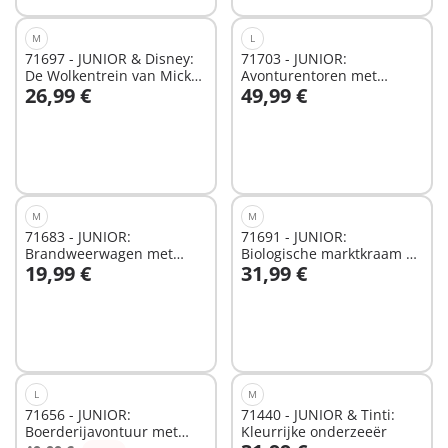
M
L
71697 - JUNIOR & Disney:
71703 - JUNIOR:
De Wolkentrein van Mickey
Avonturentoren met
26,99 €
49,99 €
Mouse & Minnie Mouse
ijscobooth
In winkelwagen
In winkelwagen
M
M
71683 - JUNIOR:
71691 - JUNIOR:
Brandweerwagen met
Biologische marktkraam &
19,99 €
31,99 €
ladder
heftruck
In winkelwagen
In winkelwagen
L
M
71656 - JUNIOR:
71440 - JUNIOR & Tinti:
Boerderijavontuur met
Kleurrijke onderzeeër