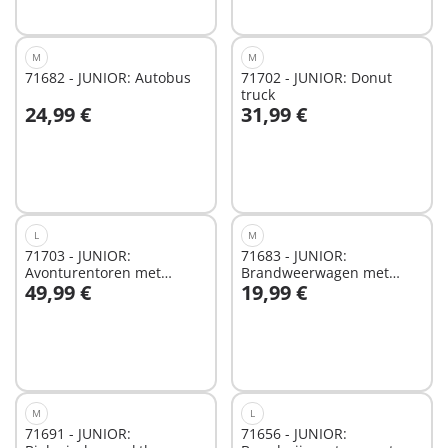
M
M
71682 - JUNIOR: Autobus
71702 - JUNIOR: Donut
truck
24,99 €
31,99 €
In winkelwagen
In winkelwagen
L
M
71703 - JUNIOR:
71683 - JUNIOR:
Avonturentoren met
Brandweerwagen met
49,99 €
19,99 €
ijscobooth
ladder
In winkelwagen
In winkelwagen
M
L
71691 - JUNIOR:
71656 - JUNIOR: