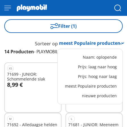
Filter (1)
Sorteer op
14 Producten
-
PLAYMOBIL JUNIOR
Naam: oplopende
Prijs: laag naar hoog
XS
M
71699 - JUNIOR:
71685 - JUNIOR:
Prijs: hoog naar laag
Schommelende slak
Kiepwagen
8,99 €
19,99 €
meest Populaire producten
In winkelwagen
In winkelwagen
nieuwe producten
M
L
71692 - Alledaagse helden
71681 - JUNIOR: Meeneem