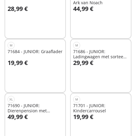
Ark van Noach
28,99 €
44,99 €
In winkelwagen
In winkelwagen
M
M
71684 - JUNIOR: Graaflader
71686 - JUNIOR:
Ladingwagen met sorteer-
19,99 €
29,99 €
garage
In winkelwagen
In winkelwagen
XL
M
71690 - JUNIOR:
71701 - JUNIOR:
Dierenpension met
Kindercarrousel
49,99 €
19,99 €
voerautomaat
In winkelwagen
In winkelwagen