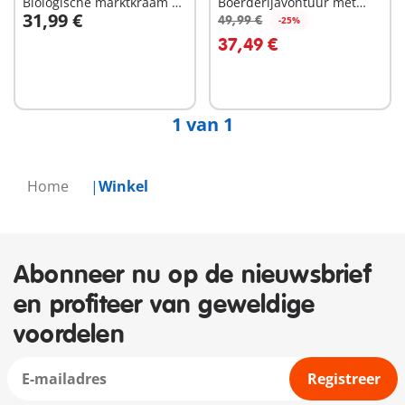
Biologische marktkraam &
Boerderijavontuur met
31,99 €
heftruck
tractor, aanhanger en
49,99 €
-25%
In winkelwagen
In winkelwagen
dieren vrien
37,49 €
1 van 1
Home
Winkel
Abonneer nu op de nieuwsbrief
en profiteer van geweldige
voordelen
Registreer