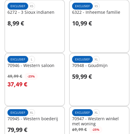
EXCLUSIEF
XS
EXCLUSIEF
XS
6272 - 3 Sioux indianen
6322 - Inheemse familie
8,99 €
10,99 €
In winkelwagen
In winkelwagen
EXCLUSIEF
L
EXCLUSIEF
XL
70946 - Western saloon
70948 - Goudmijn
59,99 €
49,99 €
-25%
In winkelwagen
In winkelwagen
37,49 €
EXCLUSIEF
XL
EXCLUSIEF
XL
70945 - Western boederij
70947 - Western winkel
met woning
79,99 €
69,99 €
-25%
In winkelwagen
In winkelwagen