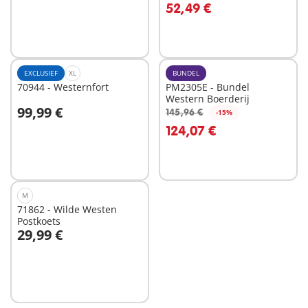
52,49 €
EXCLUSIEF
XL
BUNDEL
70944 - Westernfort
PM2305E - Bundel
Western Boerderij
99,99 €
145,96 €
-15%
In winkelwagen
124,07 €
Niet
beschikbaar
M
71862 - Wilde Westen
Postkoets
29,99 €
In winkelwagen