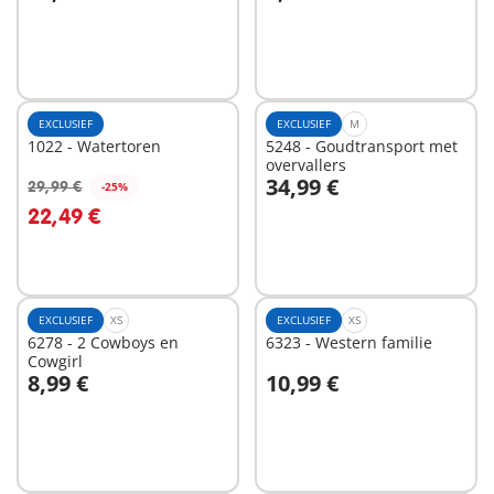
In winkelwagen
In winkelwagen
EXCLUSIEF
EXCLUSIEF
M
1022 - Watertoren
5248 - Goudtransport met
overvallers
34,99 €
29,99 €
-25%
In winkelwagen
In winkelwagen
22,49 €
EXCLUSIEF
XS
EXCLUSIEF
XS
6278 - 2 Cowboys en
6323 - Western familie
Cowgirl
8,99 €
10,99 €
In winkelwagen
In winkelwagen