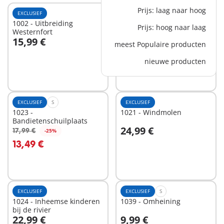
Prijs: laag naar hoog
EXCLUSIEF
EXCLUSIEF
1002 - Uitbreiding
1003 - Sheriff
Prijs: hoog naar laag
Westernfort
15,99 €
9,99 €
meest Populaire producten
In winkelwagen
In winkelwagen
nieuwe producten
EXCLUSIEF
S
EXCLUSIEF
1023 -
1021 - Windmolen
Bandietenschuilplaats
24,99 €
17,99 €
-25%
In winkelwagen
In winkelwagen
13,49 €
EXCLUSIEF
EXCLUSIEF
S
1024 - Inheemse kinderen
1039 - Omheining
bij de rivier
22,99 €
9,99 €