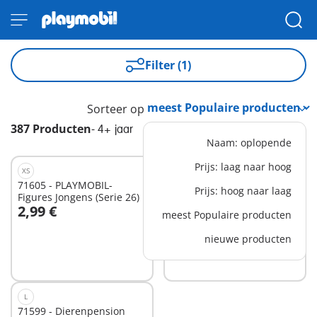
Filter (1)
Sorteer op
387 Producten
-
4+ jaar
Naam: oplopende
Prijs: laag naar hoog
XS
71605 - PLAYMOBIL-
71627 - Spinrotsen
Prijs: hoog naar laag
Figures Jongens (Serie 26)
2,99 €
16,99 €
meest Populaire producten
nieuwe producten
Niet
Niet
beschikbaar
beschikbaar
L
71599 - Dierenpension