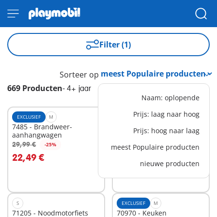
Filter (1)
Sorteer op
669 Producten
-
4+ jaar
Naam: oplopende
Prijs: laag naar hoog
EXCLUSIEF
M
EXCLUSIEF
XS
7485 - Brandweer-
7280 - Wegenbouw
Prijs: hoog naar laag
aanhangwagen
accessoires
12,99 €
29,99 €
-25%
meest Populaire producten
In winkelwagen
In winkelwagen
22,49 €
nieuwe producten
S
EXCLUSIEF
M
71205 - Noodmotorfiets
70970 - Keuken