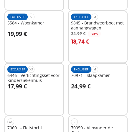
EXCLUSIEF
S
EXCLUSIEF
M
5584 - Woonkamer
9845 - Brandweerboot met
aanhangwagen
19,99 €
24,99 €
-25%
In winkelwagen
In winkelwagen
18,74 €
EXCLUSIEF
XS
EXCLUSIEF
M
6446 - Verlichtingsset voor
70971 - Slaapkamer
Kinderziekenhuis
17,99 €
24,99 €
In winkelwagen
In winkelwagen
XS
S
70601 - Fietstocht
70950 - Alexander de