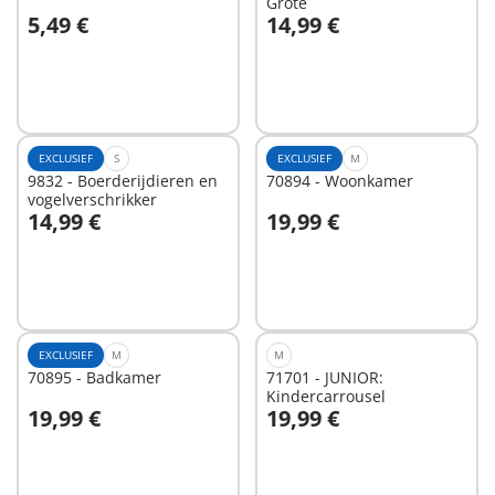
Grote
5,49 €
14,99 €
In winkelwagen
In winkelwagen
EXCLUSIEF
S
EXCLUSIEF
M
9832 - Boerderijdieren en
70894 - Woonkamer
vogelverschrikker
14,99 €
19,99 €
In winkelwagen
In winkelwagen
EXCLUSIEF
M
M
70895 - Badkamer
71701 - JUNIOR:
Kindercarrousel
19,99 €
19,99 €
In winkelwagen
In winkelwagen