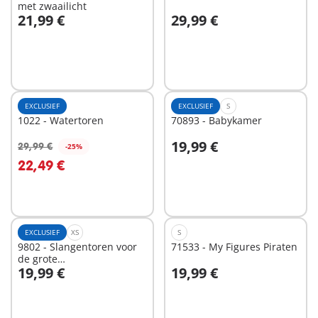
met zwaailicht
21,99 €
29,99 €
In winkelwagen
In winkelwagen
EXCLUSIEF
EXCLUSIEF
S
1022 - Watertoren
70893 - Babykamer
19,99 €
29,99 €
-25%
In winkelwagen
In winkelwagen
22,49 €
EXCLUSIEF
XS
S
9802 - Slangentoren voor
71533 - My Figures Piraten
de grote
19,99 €
19,99 €
brandweerkazerne (9462)
In winkelwagen
In winkelwagen